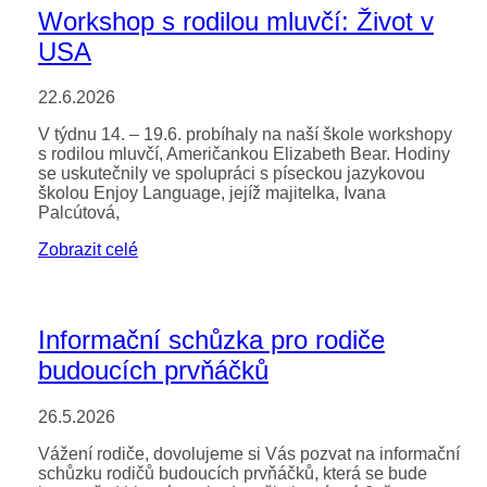
Workshop s rodilou mluvčí: Život v
USA
22.6.2026
V týdnu 14. – 19.6. probíhaly na naší škole workshopy
s rodilou mluvčí, Američankou Elizabeth Bear. Hodiny
se uskutečnily ve spolupráci s píseckou jazykovou
školou Enjoy Language, jejíž majitelka, Ivana
Palcútová,
Zobrazit celé
Informační schůzka pro rodiče
budoucích prvňáčků
26.5.2026
Vážení rodiče, dovolujeme si Vás pozvat na informační
schůzku rodičů budoucích prvňáčků, která se bude