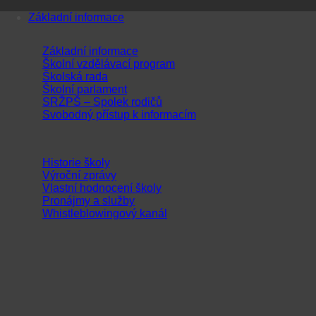
Přeskočit
Základní informace
na
obsah
Základní informace
Školní vzdělávací program
Školská rada
Školní parlament
SRŽPŠ – Spolek rodičů
Svobodný přístup k informacím
Historie školy
Výroční zprávy
Vlastní hodnocení školy
Pronájmy a služby
Whistleblowingový kanál