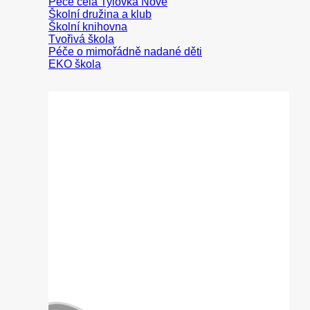
Peče celá Tylovka
Školní družina a klub
Školní knihovna
Tvořivá škola
Péče o mimořádně nadané děti
EKO škola