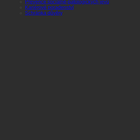
Prevence sociálně-patologických jevů
Kariérové poradenství
Schránka důvěry