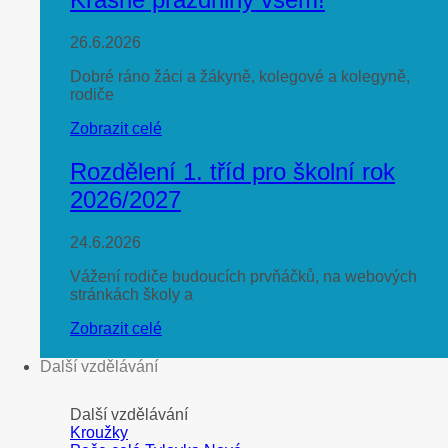
26.6.2026
Dobré ráno žáci a žákyně, kolegové a kolegyně,
rodiče
Zobrazit celé
Rozdělení 1. tříd pro školní rok
2026/2027
24.6.2026
Vážení rodiče budoucích prvňáčků, na webových
stránkách školy a
Zobrazit celé
Další vzdělávání
Další vzdělávání
Kroužky