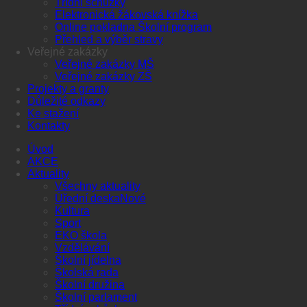
Třídní schůzky
Elektronická žákovská knížka
Online pokladna Školní program
Přehled a výběr stravy
Veřejné zakázky
Veřejné zakázky MŠ
Veřejné zakázky ZŠ
Projekty a granty
Důležité odkazy
Ke stažení
Kontakty
Úvod
AKCE
Aktuality
Všechny aktuality
Úřední deska
Kultura
Sport
EKO škola
Vzdělávání
Školní jídelna
Školská rada
Školní družina
Školní parlament