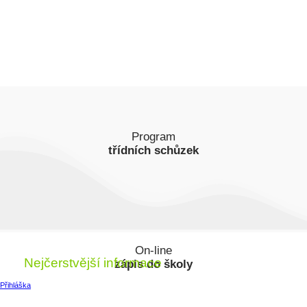
Program
třídních schůzek
Zobrazit
On-line
Nejčerstvější informace
zápis do školy
Přihláška