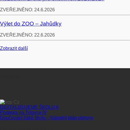
ZVEŘEJNĚNO:
24.6.2026
Výlet do ZOO – Jahůdky
ZVEŘEJNĚNO:
22.6.2026
Zobrazit další
Projekty
DIGITALIZUJEME ŠKOLU II
Podpora na Tylovce IV
Doučování žáků školy – Národní plán obnovy
Online zápis do školy