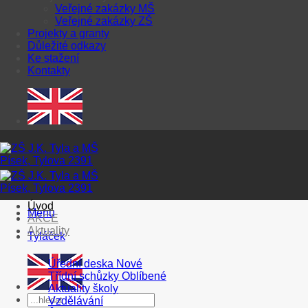
Veřejné zakázky MŠ
Veřejné zakázky ZŠ
Projekty a granty
Důležité odkazy
Ke stažení
Kontakty
Úvod
Menu
AKCE
Aktuality
Tyláček
Úřední deska
Třídní schůzky
Aktuality školy
Vzdělávání