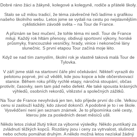
Dobré ráno žáci a žákyně, kolegové a kolegyně, rodiče a přátelé školy.
Stalo se už milou tradicí, že téma závěrečné řeči ladíme s grafikou
našeho školního webu. Letos jsme se vydali na cestu po nejslavnějším
cyklistickém závodě světa – na Tour de France.
A přiznám se bez mučení, že tohle téma mi sedí. Tour de France
miluji. Každý rok hltám přenosy, obdivuji sportovní výkony, horské
průsmyky, francouzské vesničky, hrady, vinice i nekonečné lány
slunečnic. S první etapou Tour začíná moje léto.
Když se nad tím zamyslím, školní rok je vlastně taková malá Tour de
Tylovka.
V září jsme stáli na startovní čáře plní očekávání. Někteří vyrazili do
pelotonu poprvé, jiní už věděli, kde jsou kopce a kde občerstvovací
stanice. Během roku přišly rychlé etapy, náročná stoupání, občas
protivítr, časovky, sem tam pád nebo defekt. Ale také spousta krásných
výhledů, osobních rekordů, vítězství a společných zážitků.
Na Tour de France nevyhrává jen ten, kdo přijede první do cíle. Velkou
cenu si zaslouží každý, kdo závod dokončí. A podobné je to i ve škole.
Vysvědčení není jen seznam známek. Je to připomínka celé cesty,
kterou jste za posledních deset měsíců ušli.
Někdo letos získal žlutý trikot za výborné výsledky. Někdo puntíkatý za
zvládnutí těžkých kopců. Rozdány jsou i ceny za vytrvalost, slušnost
nebo ochotu pomáhat druhým. A někdo možná letos nezískal žádný