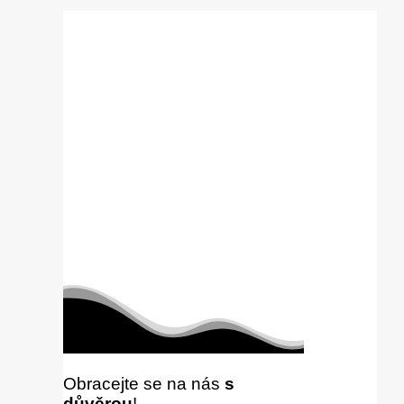
Obracejte se na nás
s
důvěrou
!