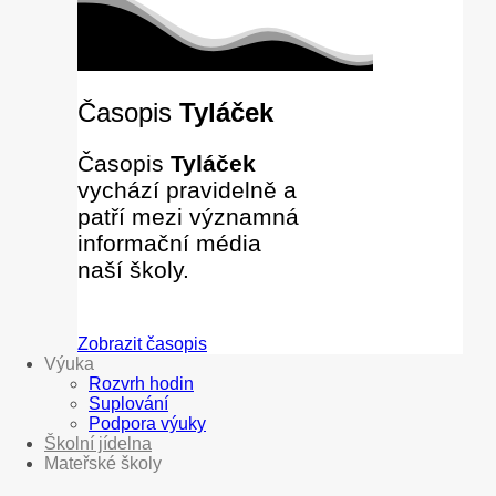
Časopis
Tyláček
Časopis
Tyláček
vychází pravidelně a
patří mezi významná
informační média
naší školy.
Zobrazit časopis
Výuka
Rozvrh hodin
Suplování
Podpora výuky
Školní jídelna
Mateřské školy