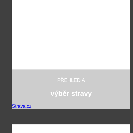
PŘEHLED A
výběr stravy
Strava.cz