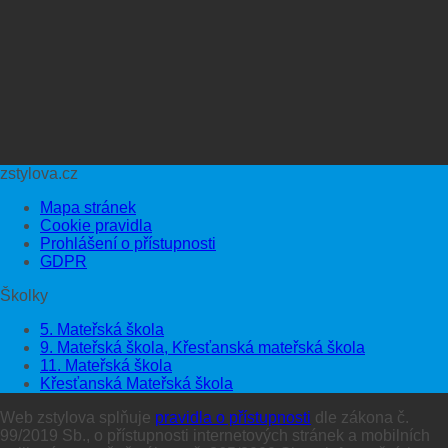
zstylova.cz
Mapa stránek
Cookie pravidla
Prohlášení o přístupnosti
GDPR
Školky
5. Mateřská škola
9. Mateřská škola, Křesťanská mateřská škola
11. Mateřská škola
Křesťanská Mateřská škola
Web zstylova splňuje
pravidla o přístupnosti
dle zákona č.
99/2019 Sb., o přístupnosti internetových stránek a mobilních