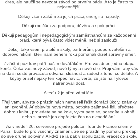
dres, ale naučil se nevzdat závod po prvním pádu. A to je často to
nejcennější.
Děkuji všem žákům za jejich práci, energii a nápady.
Děkuji rodičům za podporu, důvěru a spolupráci.
Děkuji pedagogům i nepedagogickým zaměstnancům za každodenní
práci, která bývá často vidět méně, než si zaslouží.
Děkuji také všem přátelům školy, partnerům, podporovatelům a
dobrovolníkům, kteří nám během roku pomáhali držet správný směr.
Zvláštní pozdrav patří našim deváťákům. Pro vás dnes jedna etapa
končí. Čeká vás nový závod, nové týmy a nové cíle. Přeji vám, aby vás
na další cestě provázela odvaha, slušnost a radost z toho, co děláte. A
kdyby přišel nějaký ten kopec navíc, věřte, že jste na Tylovce
natrénovali dost.
A teď už je před vámi léto.
Přeji vám, abyste o prázdninách nemuseli řešit domácí úkoly, známky
ani zvonění. Ať objevíte nová místa, potkáte zajímavé lidi, přečtete
dobrou knihu, projedete se na kole, vykoupete se, posedíte u ohně
nebo si prostě jen dopřejete čas na nicnedělání.
Až v neděli 26. července projede peloton Tour de France cílem v
Paříži, bude to pro všechny znamení, že se prázdniny pomalu překlápí
do své druhé poloviny. A když se já pak v srpnu začnu vracet do školy,