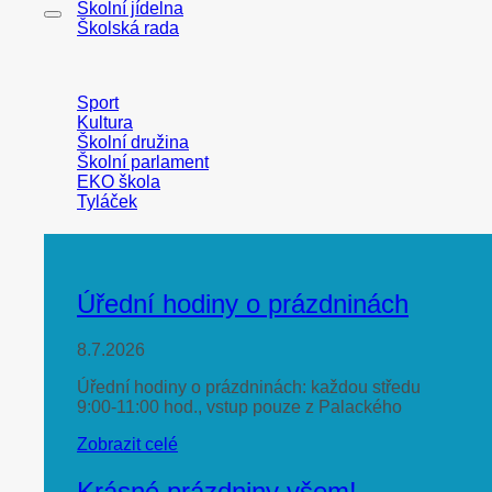
Školní jídelna
Školská rada
Sport
Kultura
Školní družina
Školní parlament
EKO škola
Tyláček
Úřední hodiny o prázdninách
8.7.2026
Úřední hodiny o prázdninách: každou středu
9:00-11:00 hod., vstup pouze z Palackého
Zobrazit celé
Krásné prázdniny všem!