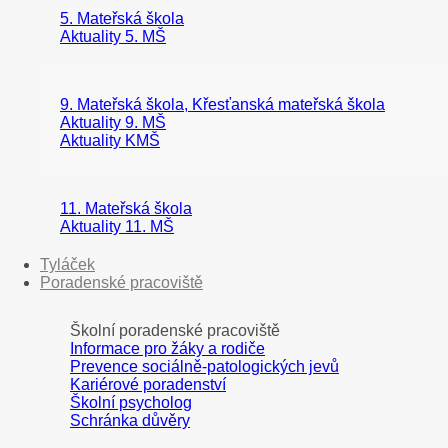
5. Mateřská škola
Aktuality 5. MŠ
9. Mateřská škola, Křesťanská mateřská škola
Aktuality 9. MŠ
Aktuality KMŠ
11. Mateřská škola
Aktuality 11. MŠ
Tyláček
Poradenské pracoviště
Školní poradenské pracoviště
Informace pro žáky a rodiče
Prevence sociálně-patologických jevů
Kariérové poradenství
Školní psycholog
Schránka důvěry