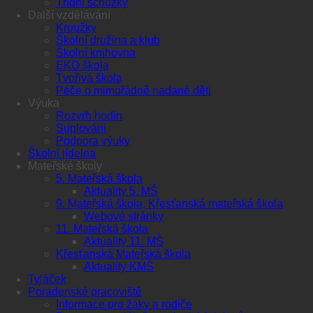
Třídní schůzky
Další vzdělávání
Kroužky
Školní družina a klub
Školní knihovna
EKO škola
Tvořivá škola
Péče o mimořádně nadané děti
Výuka
Rozvrh hodin
Suplování
Podpora výuky
Školní jídelna
Mateřské školy
5. Mateřská škola
Aktuality 5. MŠ
9. Mateřská škola, Křesťanská mateřská škola
Webové stránky
11. Mateřská škola
Aktuality 11. MŠ
Křesťanská Mateřská škola
Aktuality KMŠ
Tyláček
Poradenské pracoviště
Informace pro žáky a rodiče