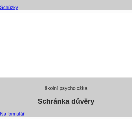
Schůzky
školní psycholožka
Schránka důvěry
Na formulář