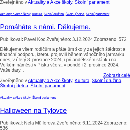
Zveřejněno v
Aktuality a Akce školy
,
Školní parlament
Aktuality a Akce školy
,
Kultura
,
Školní družina
,
Školní jídelna
,
Školní parlament
Pomáháte s námi. Děkujeme.
Publikoval:
Pavel Koc
Zveřejněno:
3.12.2024
Zobrazeno:
572
Děkujeme všem rodičům a přátelům školy za jejich štědrost a
finanční podporu, kterou projevili během vánočního jarmarku
dnes, v úterý 3. prosince 2024, i při andělském stánku na
Velkém náměstí v Písku včera, v pondělí 2. prosince 2024.
Vaše dary...
Zobrazit celé
Zveřejněno v
Aktuality a Akce školy
,
Kultura
,
Školní družina
,
Školní jídelna
,
Školní parlament
Aktuality a Akce školy
,
Školní parlament
Halloween na Tylovce
Publikoval:
Nela Müllerová
Zveřejněno:
6.11.2024
Zobrazeno:
536