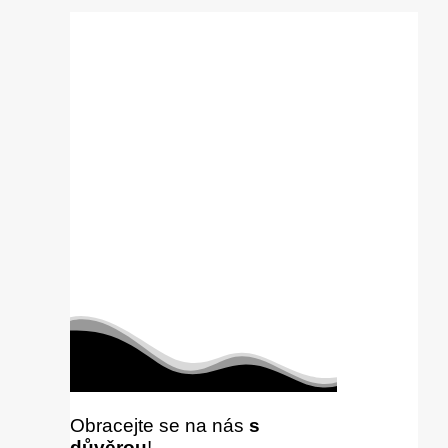
Obracejte se na nás
s
důvěrou
!