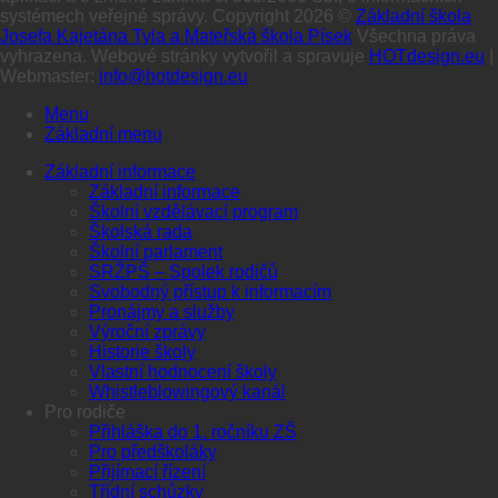
systémech veřejné správy. Copyright 2026 ©
Základní škola
Josefa Kajetána Tyla a Mateřská škola Písek
Všechna práva
vyhrazena. Webové stránky vytvořil a spravuje
HOTdesign.eu
|
Webmaster:
info@hotdesign.eu
Menu
Základní menu
Základní informace
Základní informace
Školní vzdělávací program
Školská rada
Školní parlament
SRŽPŠ – Spolek rodičů
Svobodný přístup k informacím
Pronájmy a služby
Výroční zprávy
Historie školy
Vlastní hodnocení školy
Whistleblowingový kanál
Pro rodiče
Přihláška do 1. ročníku ZŠ
Pro předškoláky
Přijímací řízení
Třídní schůzky