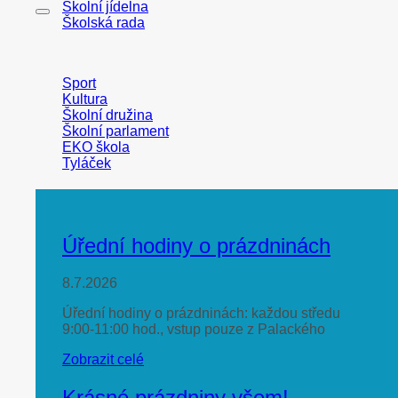
Školní jídelna
Školská rada
Sport
Kultura
Školní družina
Školní parlament
EKO škola
Tyláček
Úřední hodiny o prázdninách
8.7.2026
Úřední hodiny o prázdninách: každou středu
9:00-11:00 hod., vstup pouze z Palackého
Zobrazit celé
Krásné prázdniny všem!