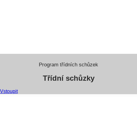
Program třídních schůzek
Třídní schůzky
Vstoupit