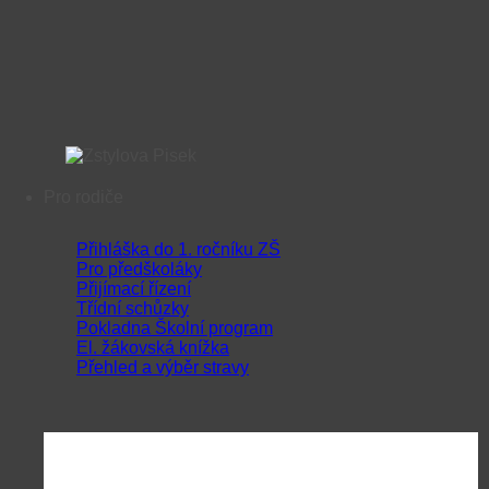
Pro rodiče
Přihláška do 1. ročníku ZŠ
Pro předškoláky
Přijímací řízení
Třídní schůzky
Pokladna Školní program
El. žákovská knížka
Přehled a výběr stravy