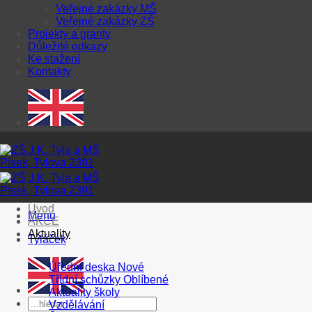
Veřejné zakázky MŠ
Veřejné zakázky ZŠ
Projekty a granty
Důležité odkazy
Ke stažení
Kontakty
Úvod
Menu
AKCE
Aktuality
Tyláček
Úřední deska
Třídní schůzky
Aktuality školy
Vzdělávání