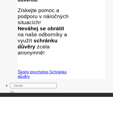
Získejte pomoc a
podporu v náročných
situacích!
Neváhej se obrátit
na naše odborníky
a
využít
schránku
důvěry
zcela
anonymně!
Školní psycholog
Schránka
důvěry