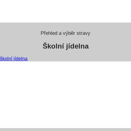
Přehled a výběr stravy
Školní jídelna
školní jídelna