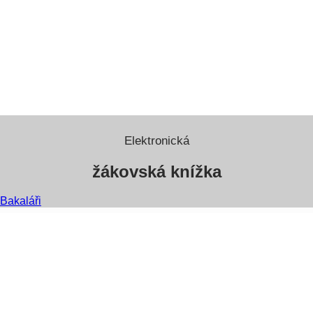
Elektronická
žákovská knížka
Bakaláři