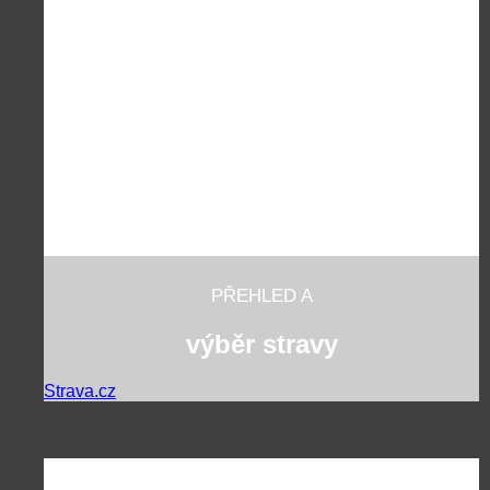
PŘEHLED A
výběr stravy
Strava.cz