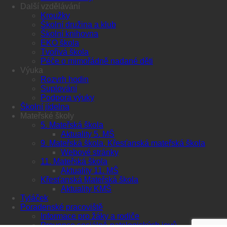
Další vzdělávání
Kroužky
Školní družina a klub
Školní knihovna
EKO škola
Tvořivá škola
Péče o mimořádně nadané děti
Výuka
Rozvrh hodin
Suplování
Podpora výuky
Školní jídelna
Mateřské školy
5. Mateřská škola
Aktuality 5. MŠ
9. Mateřská škola, Křesťanská mateřská škola
Webové stránky
11. Mateřská škola
Aktuality 11. MŠ
Křesťanská Mateřská škola
Aktuality KMŠ
Tyláček
Poradenské pracoviště
Informace pro žáky a rodiče
Prevence sociálně-patologických jevů