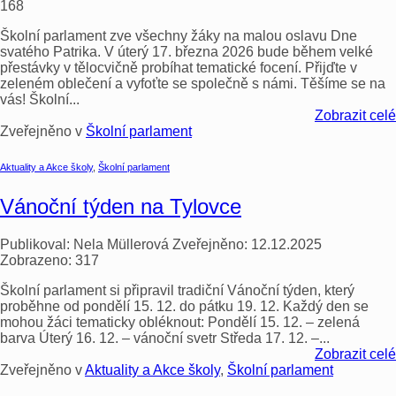
168
Školní parlament zve všechny žáky na malou oslavu Dne
svatého Patrika. V úterý 17. března 2026 bude během velké
přestávky v tělocvičně probíhat tematické focení. Přijďte v
zeleném oblečení a vyfoťte se společně s námi. Těšíme se na
vás! Školní...
Zobrazit celé
Zveřejněno v
Školní parlament
Aktuality a Akce školy
,
Školní parlament
Vánoční týden na Tylovce
Publikoval:
Nela Müllerová
Zveřejněno:
12.12.2025
Zobrazeno:
317
Školní parlament si připravil tradiční Vánoční týden, který
proběhne od pondělí 15. 12. do pátku 19. 12. Každý den se
mohou žáci tematicky obléknout: Pondělí 15. 12. – zelená
barva Úterý 16. 12. – vánoční svetr Středa 17. 12. –...
Zobrazit celé
Zveřejněno v
Aktuality a Akce školy
,
Školní parlament