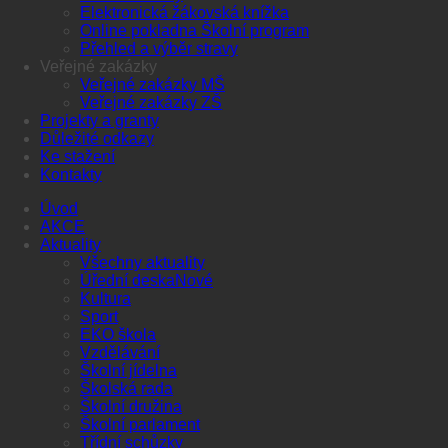
Elektronická žákovská knížka
Online pokladna Školní program
Přehled a výběr stravy
Veřejné zakázky
Veřejné zakázky MŠ
Veřejné zakázky ZŠ
Projekty a granty
Důležité odkazy
Ke stažení
Kontakty
Úvod
AKCE
Aktuality
Všechny aktuality
Úřední deska
Kultura
Sport
EKO škola
Vzdělávání
Školní jídelna
Školská rada
Školní družina
Školní parlament
Třídní schůzky