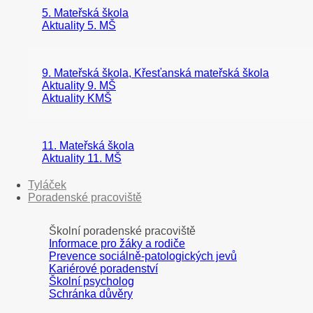
5. Mateřská škola
Aktuality 5. MŠ
9. Mateřská škola, Křesťanská mateřská škola
Aktuality 9. MŠ
Aktuality KMŠ
11. Mateřská škola
Aktuality 11. MŠ
Tyláček
Poradenské pracoviště
Školní poradenské pracoviště
Informace pro žáky a rodiče
Prevence sociálně-patologických jevů
Kariérové poradenství
Školní psycholog
Schránka důvěry