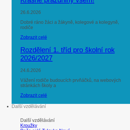
26.6.2026
Dobré ráno žáci a žákyně, kolegové a kolegyně,
rodiče
Zobrazit celé
Rozdělení 1. tříd pro školní rok
2026/2027
24.6.2026
Vážení rodiče budoucích prvňáčků, na webových
stránkách školy a
Zobrazit celé
Další vzdělávání
Další vzdělávání
Kroužky