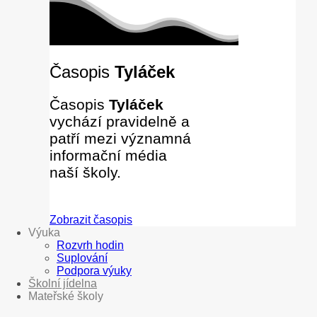
Časopis
Tyláček
Časopis
Tyláček
vychází pravidelně a
patří mezi významná
informační média
naší školy.
Zobrazit časopis
Výuka
Rozvrh hodin
Suplování
Podpora výuky
Školní jídelna
Mateřské školy