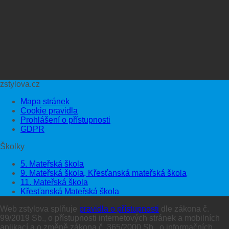
zstylova.cz
Mapa stránek
Cookie pravidla
Prohlášení o přístupnosti
GDPR
Školky
5. Mateřská škola
9. Mateřská škola, Křesťanská mateřská škola
11. Mateřská škola
Křesťanská Mateřská škola
Web zstylova splňuje
pravidla o přístupnosti
dle zákona č.
99/2019 Sb., o přístupnosti internetových stránek a mobilních
aplikací a o změně zákona č. 365/2000 Sb., o informačních