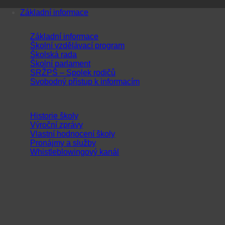
Přeskočit
Základní informace
na
obsah
Základní informace
Školní vzdělávací program
Školská rada
Školní parlament
SRŽPŠ – Spolek rodičů
Svobodný přístup k informacím
Historie školy
Výroční zprávy
Vlastní hodnocení školy
Pronájmy a služby
Whistleblowingový kanál