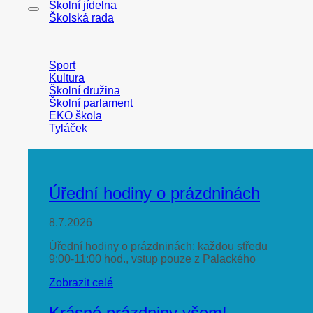
Školní jídelna
Školská rada
Sport
Kultura
Školní družina
Školní parlament
EKO škola
Tyláček
Úřední hodiny o prázdninách
8.7.2026
Úřední hodiny o prázdninách: každou středu
9:00-11:00 hod., vstup pouze z Palackého
Zobrazit celé
Krásné prázdniny všem!