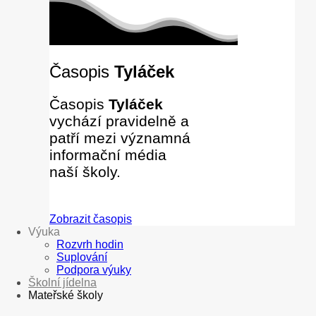
Časopis
Tyláček
Časopis
Tyláček
vychází pravidelně a
patří mezi významná
informační média
naší školy.
Zobrazit časopis
Výuka
Rozvrh hodin
Suplování
Podpora výuky
Školní jídelna
Mateřské školy