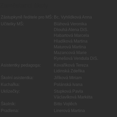
Zaměstanci školy
Zástupkyně ředitele pro MŠ:
Bc. Vyhlídková Anna
Učitelky MŠ:
Bláhová Veronika
Dlouhá Alena DiS.
Habartová Marcela
Hladíková Martina
Maturová Martina
Mazancová Marie
Rynešová Vendula DiS.
Asistentky pedagoga:
Kovaříková Tereza
Lidinská Zdeňka
Školní asistentka:
Jiříková Miriam
Kuchařka:
Polánská Ivana
Uklízečky:
Stupková Pavla
Václavíková Markéta
Školník:
Bitto Vojtěch
Pradlena:
Linerová Martina