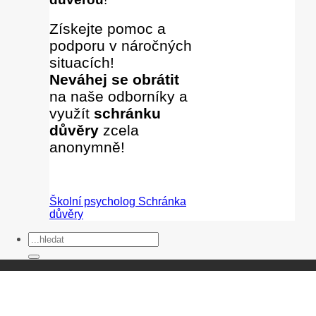
Získejte pomoc a
podporu v náročných
situacích!
Neváhej se obrátit
na naše odborníky
a
využít
schránku
důvěry
zcela
anonymně!
Školní psycholog
Schránka
důvěry