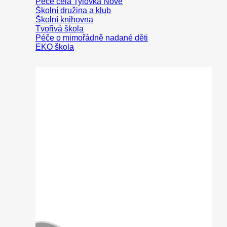
Peče celá Tylovka
Školní družina a klub
Školní knihovna
Tvořivá škola
Péče o mimořádně nadané děti
EKO škola