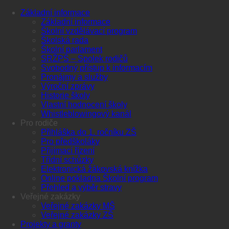
Základní informace
Základní informace
Školní vzdělávací program
Školská rada
Školní parlament
SRŽPŠ – Spolek rodičů
Svobodný přístup k informacím
Pronájmy a služby
Výroční zprávy
Historie školy
Vlastní hodnocení školy
Whistleblowingový kanál
Pro rodiče
Přihláška do 1. ročníku ZŠ
Pro předškoláky
Přijímací řízení
Třídní schůzky
Elektronická žákovská knížka
Online pokladna Školní program
Přehled a výběr stravy
Veřejné zakázky
Veřejné zakázky MŠ
Veřejné zakázky ZŠ
Projekty a granty