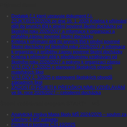
Přijímací řízení
Dodatek č.1 který upravuje dokument č.j.
ZSJKT/02132/2026 ze dne 16. 1. 2026 Kritéria k přijímání
dětí do prvních tříd k plnění povinné školní docházky od
školního roku 2026/2027 a informace k organizaci a
průběhu zápisu povinné školní docházky
Kritéria k přijímání dětí do prvních tříd k plnění povinné
školní docházky od školního roku 2026/2027 a informace
k organizaci a průběhu zápisu povinné školní docházky
Kritéria k přijímání dětí k předškolnímu vzdělávání od
školního roku 2026/2027 a pokyny k organizaci zápisu
V/13 OZV č. 2/2025 o stanovení školských obvodů
mateřských škol
V/13 OZV č. 3/2025 o stanovení školských obvodů
základních škol
ŽÁDOST O PŘIJETÍ K PŘEDŠKOLNÍMU VZDĚLÁVÁNÍ
ve šk. roce 2026/2027 – celodenní docházka
Školní vzdělávací program START! – MŠ
Analytická zpráva Mapa školy MŠ 2024/2025 – souhrn za
všechny 4 MŠ subjektu
Protokol o kontrole ČŠI 10/2025