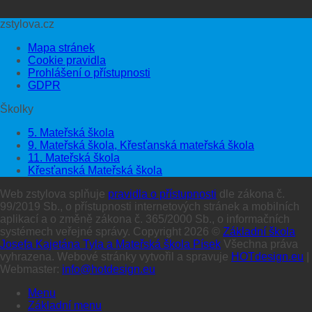
zstylova.cz
Mapa stránek
Cookie pravidla
Prohlášení o přístupnosti
GDPR
Školky
5. Mateřská škola
9. Mateřská škola, Křesťanská mateřská škola
11. Mateřská škola
Křesťanská Mateřská škola
Web zstylova splňuje
pravidla o přístupnosti
dle zákona č.
99/2019 Sb., o přístupnosti internetových stránek a mobilních
aplikací a o změně zákona č. 365/2000 Sb., o informačních
systémech veřejné správy. Copyright 2026 ©
Základní škola
Josefa Kajetána Tyla a Mateřská škola Písek
Všechna práva
vyhrazena. Webové stránky vytvořil a spravuje
HOTdesign.eu
|
Webmaster:
info@hotdesign.eu
Menu
Základní menu