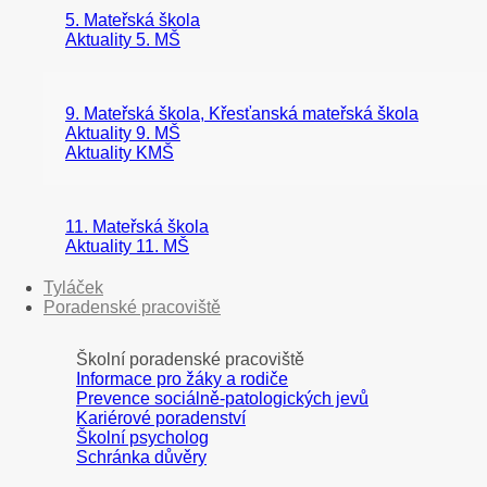
5. Mateřská škola
Aktuality 5. MŠ
9. Mateřská škola, Křesťanská mateřská škola
Aktuality 9. MŠ
Aktuality KMŠ
11. Mateřská škola
Aktuality 11. MŠ
Tyláček
Poradenské pracoviště
Školní poradenské pracoviště
Informace pro žáky a rodiče
Prevence sociálně-patologických jevů
Kariérové poradenství
Školní psycholog
Schránka důvěry