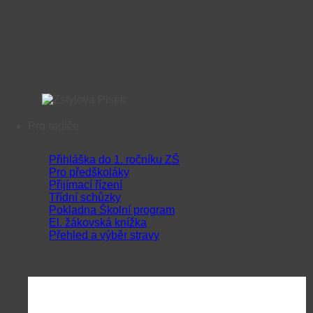
Pro rodiče
Přihláška do 1. ročníku ZŠ
Pro předškoláky
Přijímací řízení
Třídní schůzky
Pokladna Školní program
El. žákovská knížka
Přehled a výběr stravy