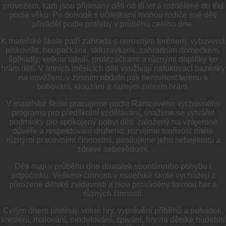
provozem, kam jsou přijímány děti od tří let a rozdělené do tříd
podle věku. Po dohodě s učitelkami mohou rodiče své děti
přivádět podle potřeby v průběhu celého dne.
K mateřské škole patří zahrada s nerovným terénem, vybavená
pískovišti, houpačkami, skluzavkami, zahradním domečkem,
šplhadly, velkou tabulí, prolézačkami a různými doplňky ke
hrám dětí. V letních měsících děti využívají nafukovací bazénky
na osvěžení, v zimním období pak nerovnost terénu k
bobování, klouzání a různým zimním hrám.
V mateřské škole pracujeme podle Rámcového výchovného
programu pro předškolní vzdělávání, snažíme se vytvářet
podmínky pro spokojený pobyt dětí, založený na vzájemné
důvěře a respektování druhého, rozvíjíme tvořivost dítěte
různými pracovními činnostmi, posilujeme jeho sebejistotu a
zdravé sebevědomí.
Děti mají v průběhu dne dostatek spontánního pohybu i
odpočinku. Veškeré činnosti v mateřské škole vycházejí z
přirozené dětské zvídavosti a jsou prováděny formou her a
různých činností.
Celým dnem prolínají volné hry, vyprávění příběhů a pohádek,
kreslení, malování, modelování, zpívání, hry na dětské hudební