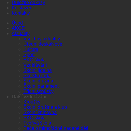
Důležité odkazy
Ke stažení
Kontakty
Úvod
AKCE
Aktuality
Všechny aktuality
Úřední deska
Kultura
Sport
EKO škola
Vzdělávání
Školní jídelna
Školská rada
Školní družina
Školní parlament
Třídní schůzky
Další vzdělávání
Kroužky
Školní družina a klub
Školní knihovna
EKO škola
Tvořivá škola
Péče o mimořádně nadané děti