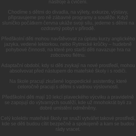
nástroje a cvičení.
Chodíme s dětmi do divadla, na výlety, exkurze, výstavy,
připravujeme pro ně zábavné programy a soutěže. Když
sluníčko počátkem června ukáže svoji sílu, jedeme s dětmi na
ozdravný pobyt v přírodě.
Předškolní děti mohou navštěvovat za úplatu kurzy anglického
jazyka, vedené lektorkou, nebo Rytmické krůčky – hudebně
pohybové činnosti, na které pro starší děti navazuje hra na
zobcovou flétnu.
Adaptační období, kdy si děti zvykají na nové prostředí, mohou
absolvovat před nástupem do mateřské školy i s rodiči.
Na škole pracují zkušené logopedické asistentky, které
celoročně pracují s dětmi s vadnou výslovností.
Předškolní děti mají 10 lekcí plaveckého výcviku a pravidelně
se zapojují do výtvarných soutěží, kde už mnohokrát byli za
dobré umístění odměněny.
Celý kolektiv mateřské školy se snaží vytvářet takové prostředí,
kde se děti budou cítit bezpečně a spokojeně a kam se budou
rády vracet.