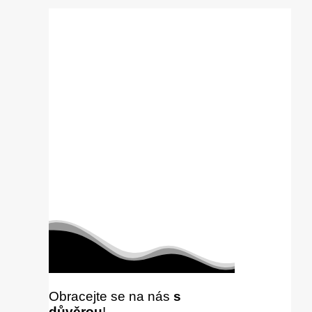
Obracejte se na nás
s
důvěrou
!