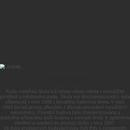
O naší školce
Naše mateřská škola leží blízko středu města v klidnějším
prostředí u městského parku. Škola má dlouholetou tradici, byla
zřízena již v roce 1948 z bývalého Satlerova domu. V roce
1983 byl její provoz přerušen z důvodu provedení rozsáhlých
rekonstrukcí. Původní budova byla zmodernizována a
doplněna přístavbou další budovy v zahradě školy. K opětnému
otevření a uvedení do provozu došlo v roce 1987.
Ve dvou propojených budovách jsou čtyři třídy s celodenním