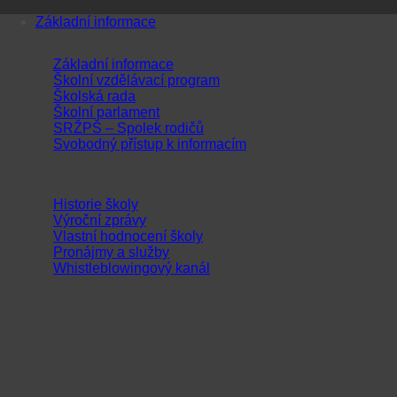
Přeskočit
Základní informace
na
obsah
Základní informace
Školní vzdělávací program
Školská rada
Školní parlament
SRŽPŠ – Spolek rodičů
Svobodný přístup k informacím
Historie školy
Výroční zprávy
Vlastní hodnocení školy
Pronájmy a služby
Whistleblowingový kanál