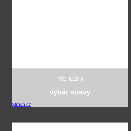
PŘEHLED A
výběr stravy
Strava.cz