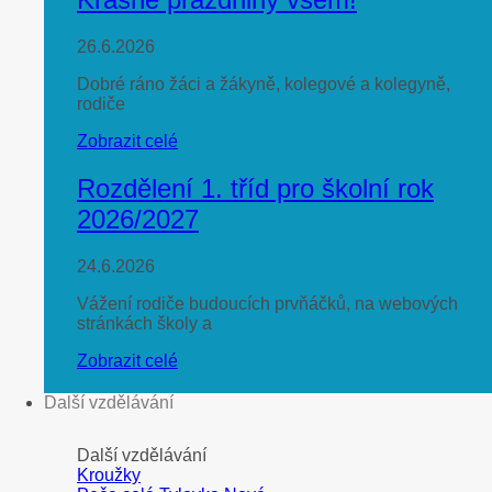
26.6.2026
Dobré ráno žáci a žákyně, kolegové a kolegyně,
rodiče
Zobrazit celé
Rozdělení 1. tříd pro školní rok
2026/2027
24.6.2026
Vážení rodiče budoucích prvňáčků, na webových
stránkách školy a
Zobrazit celé
Další vzdělávání
Další vzdělávání
Kroužky