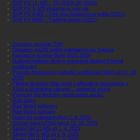
ŠVP PV 11. MŠ – TO JSEM JÁ (2024)
ŠVP PV 5. MŠ Hrajeme si celý rok
ŠVP PV 9.MŠ – Děti jsou budoucnost světa (2021)
ŠVP PV KMŠ – Tvoříme mosty (2021)
Školní řády a pravidla
Desatero pravidel ŠVP
Desatero využití umělé inteligence na Tylovce
Koncepce rozvoje školy 2025-2029
Nařízení ředitele školy k vynucené distanční formě
vzdělávání
Pravidla hodnocení výsledků vzdělávání žáků od 15. 10.
2025
Příloha školního řádu (platí v případech popsaných v
§184 a školského zákona) – distanční výuka
Provozní řád školního sportovního areálu
Řád šaten
Řád školní knihovny
Řád školní zahrady
Rules for evaluation from 1. 9. 2025
School rules v.ENG since 15. 10. 2025
Školní řád 11.MŠ od 1. 9. 2025
Školní řád 5. MŠ od 1. 9. 2025
Školní řád 9. MŠ od 1. 9. 2025