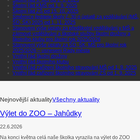
Školní řád KMŠ od 1. 9. 2025
Školní řád ZŠ od 15. 10. 2025
Směrnice ředitele školy č. 30 o úplatě za vzdělávání (MŠ,
ŠD, ŠK) 2025 od 1. 11. 2025
Stanovení výše úplaty za předškolní vzdělávání v MŠ a
zájmové vzdělávání a školské služby školní družiny a
školního klubu pro školní rok 2025/2026
Stanovení výše úplaty za ŠD, ŠK, MŠ pro školní rok
2025/2026 – usnesení Rady města
Vnitřní řád školní družiny
Vnitřní řád školního klubu
Vnitřní řád zařízení školního stravování MŠ od 1. 9. 2025
Vnitřní řád zařízení školního stravování ZŠ od 1. 9. 2025
Nejnovější aktuality
Všechny aktuality
Výlet do ZOO – Jahůdky
22.6.2026
Na konci května celá naše školka vyrazila na výlet do ZOO