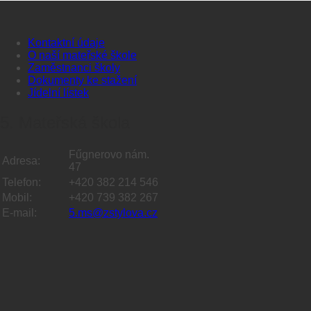
Kontaktní údaje
O naší mateřské škole
Zaměstnanci školy
Dokumenty ke stažení
Jídelní lístek
5. Mateřská škola
Fűgnerovo nám.
Adresa:
47
Telefon:
+420 382 214 546
Mobil:
+420 739 382 267
E-mail:
5.ms@zstylova.cz