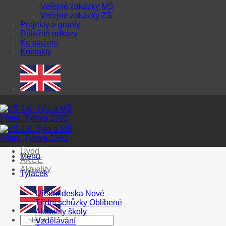
Veřejné zakázky MŠ
Veřejné zakázky ZŠ
Projekty a granty
Důležité odkazy
Ke stažení
Kontakty
Úvod
Menu
AKCE
Aktuality
Tyláček
Úřední deska
Třídní schůzky
Aktuality školy
Vzdělávání