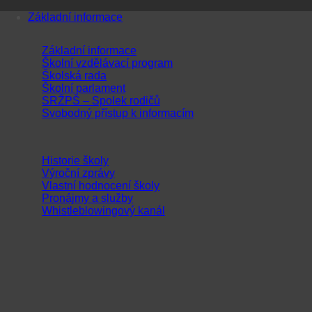
Přeskočit
Základní informace
na
obsah
Základní informace
Školní vzdělávací program
Školská rada
Školní parlament
SRŽPŠ – Spolek rodičů
Svobodný přístup k informacím
Historie školy
Výroční zprávy
Vlastní hodnocení školy
Pronájmy a služby
Whistleblowingový kanál