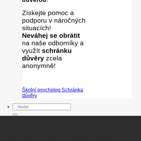
Získejte pomoc a
podporu v náročných
situacích!
Neváhej se obrátit
na naše odborníky
a
využít
schránku
důvěry
zcela
anonymně!
Školní psycholog
Schránka
důvěry
The school, where everyone
can find his/her personal