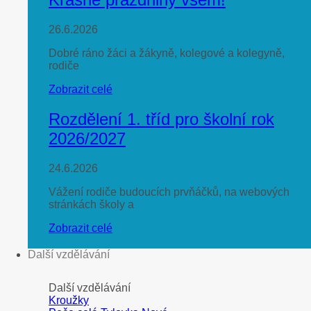
26.6.2026
Dobré ráno žáci a žákyně, kolegové a kolegyně,
rodiče
Zobrazit celé
Rozdělení 1. tříd pro školní rok
2026/2027
24.6.2026
Vážení rodiče budoucích prvňáčků, na webových
stránkách školy a
Zobrazit celé
Další vzdělávání
Další vzdělávání
Kroužky