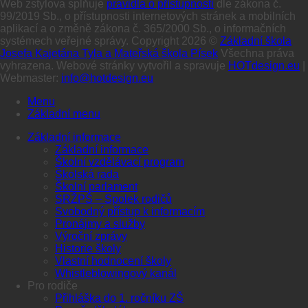
Web zstylova splňuje
pravidla o přístupnosti
dle zákona č.
99/2019 Sb., o přístupnosti internetových stránek a mobilních
aplikací a o změně zákona č. 365/2000 Sb., o informačních
systémech veřejné správy. Copyright 2026 ©
Základní škola
Josefa Kajetána Tyla a Mateřská škola Písek
Všechna práva
vyhrazena. Webové stránky vytvořil a spravuje
HOTdesign.eu
|
Webmaster:
info@hotdesign.eu
Menu
Základní menu
Základní informace
Základní informace
Školní vzdělávací program
Školská rada
Školní parlament
SRŽPŠ – Spolek rodičů
Svobodný přístup k informacím
Pronájmy a služby
Výroční zprávy
Historie školy
Vlastní hodnocení školy
Whistleblowingový kanál
Pro rodiče
Přihláška do 1. ročníku ZŠ