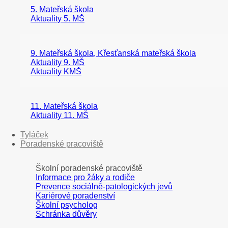
5. Mateřská škola
Aktuality 5. MŠ
9. Mateřská škola, Křesťanská mateřská škola
Aktuality 9. MŠ
Aktuality KMŠ
11. Mateřská škola
Aktuality 11. MŠ
Tyláček
Poradenské pracoviště
Školní poradenské pracoviště
Informace pro žáky a rodiče
Prevence sociálně-patologických jevů
Kariérové poradenství
Školní psycholog
Schránka důvěry