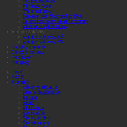
Pro předškoláky
Přijímací řízení
Třídní schůzky
Elektronická žákovská knížka
Online pokladna Školní program
Přehled a výběr stravy
Veřejné zakázky
Veřejné zakázky MŠ
Veřejné zakázky ZŠ
Projekty a granty
Důležité odkazy
Ke stažení
Kontakty
Úvod
AKCE
Aktuality
Všechny aktuality
Úřední deska
Kultura
Sport
EKO škola
Vzdělávání
Školní jídelna
Školská rada