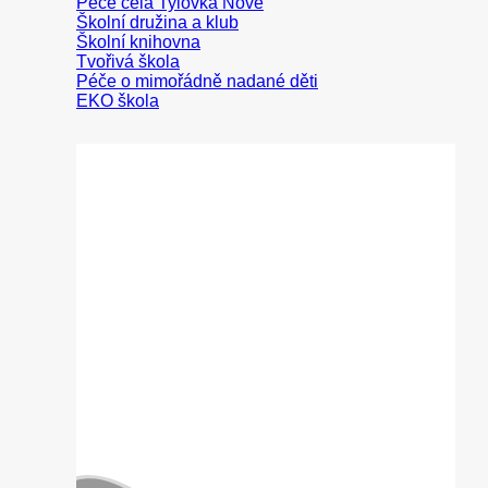
Peče celá Tylovka
Školní družina a klub
Školní knihovna
Tvořivá škola
Péče o mimořádně nadané děti
EKO škola