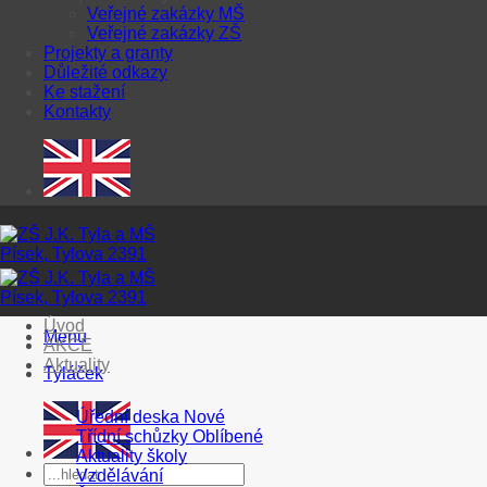
Veřejné zakázky MŠ
Veřejné zakázky ZŠ
Projekty a granty
Důležité odkazy
Ke stažení
Kontakty
Úvod
Menu
AKCE
Aktuality
Tyláček
Úřední deska
Třídní schůzky
Aktuality školy
Vzdělávání