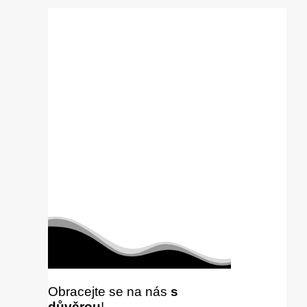
Obracejte se na nás
s
důvěrou
!