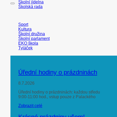
Školní jídelna
Školská rada
Sport
Kultura
Školní družina
Školní parlament
EKO škola
Tyláček
Úřední hodiny o prázdninách
8.7.2026
Úřední hodiny o prázdninách: každou středu
9:00-11:00 hod., vstup pouze z Palackého
Zobrazit celé
Krásné prázdniny všem!