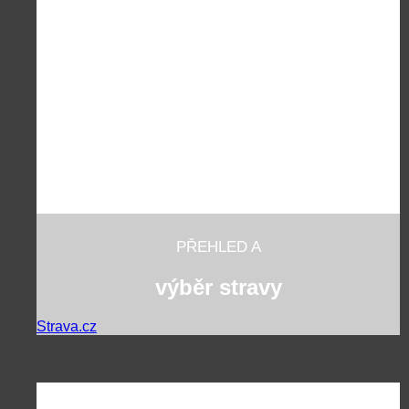
PŘEHLED A
výběr stravy
Strava.cz