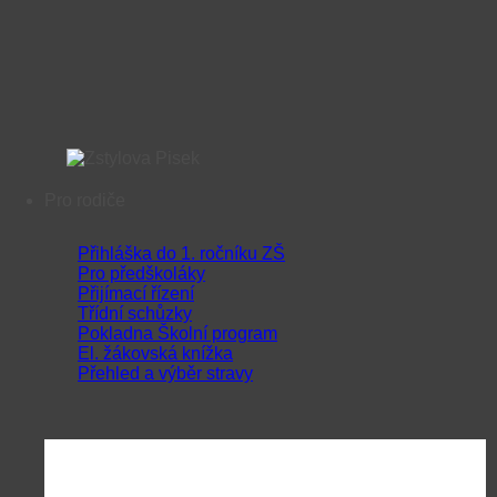
Pro rodiče
Přihláška do 1. ročníku ZŠ
Pro předškoláky
Přijímací řízení
Třídní schůzky
Pokladna Školní program
El. žákovská knížka
Přehled a výběr stravy