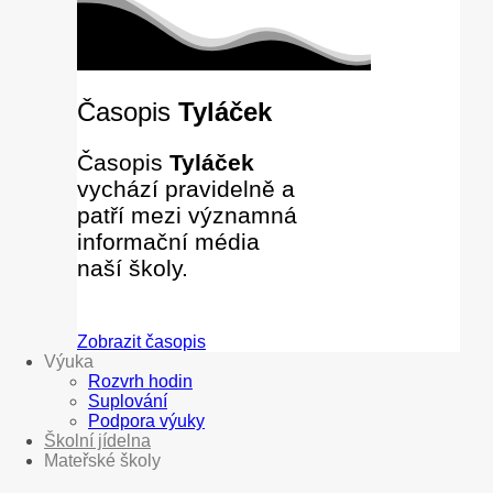
Časopis
Tyláček
Časopis
Tyláček
vychází pravidelně a
patří mezi významná
informační média
naší školy.
Zobrazit časopis
Výuka
Rozvrh hodin
Suplování
Podpora výuky
Školní jídelna
Mateřské školy