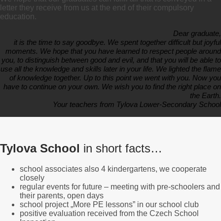
letter they receive from us at the end of their compulsory
education.
Dear graduate,
it is the time to say goodbye. We spent together difficult but joyful
moments. We hope that you have learned to respect people around
you, to distinguish between good and evil, and that you will be able to
use all the knowledge and skills later in your life. We lighted the flame
of knowledge together. Up to this point we went with you. Now you
have to continue on your own. We wish you to find the right place on
the Earth.
Your teachers from Tylova Lower-Secondary School
Tylova School
in short facts…
school associates also 4 kindergartens, we cooperate
closely
regular events for future – meeting with pre-schoolers and
their parents, open days
school project „More PE lessons” in our school club
positive evaluation received from the Czech School