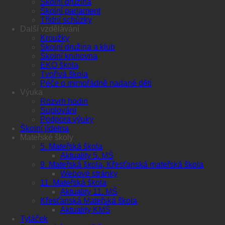
Školní družina
Školní parlament
Třídní schůzky
Další vzdělávání
Kroužky
Školní družina a klub
Školní knihovna
EKO škola
Tvořivá škola
Péče o mimořádně nadané děti
Výuka
Rozvrh hodin
Suplování
Podpora výuky
Školní jídelna
Mateřské školy
5. Mateřská škola
Aktuality 5. MŠ
9. Mateřská škola, Křesťanská mateřská škola
Webové stránky
11. Mateřská škola
Aktuality 11. MŠ
Křesťanská Mateřská škola
Aktuality KMŠ
Tyláček