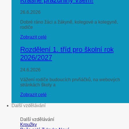
26.6.2026
Dobré ráno žáci a žákyně, kolegové a kolegyně,
rodiče
Zobrazit celé
Rozdělení 1. tříd pro školní rok
2026/2027
24.6.2026
Vážení rodiče budoucích prvňáčků, na webových
stránkách školy a
Zobrazit celé
Další vzdělávání
Další vzdělávání
Kroužky