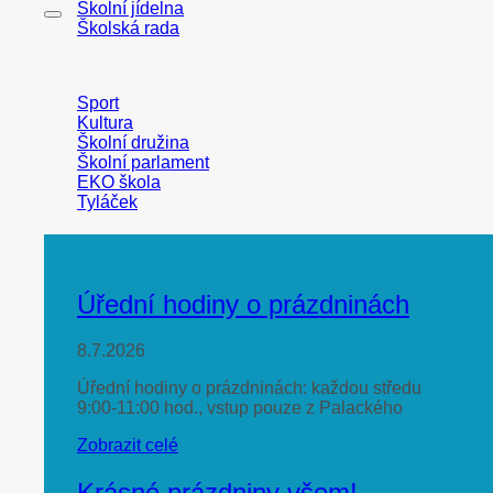
Školní jídelna
Školská rada
Sport
Kultura
Školní družina
Školní parlament
EKO škola
Tyláček
Úřední hodiny o prázdninách
8.7.2026
Úřední hodiny o prázdninách: každou středu
9:00-11:00 hod., vstup pouze z Palackého
Zobrazit celé
Krásné prázdniny všem!