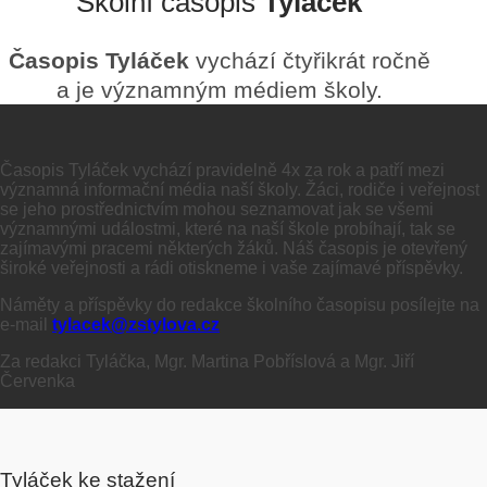
Školní časopis
Tyláček
Časopis Tyláček
vychází čtyřikrát ročně
a je významným médiem školy.
Časopis Tyláček vychází pravidelně 4x za rok a patří mezi
významná informační média naší školy. Žáci, rodiče i veřejnost
se jeho prostřednictvím mohou seznamovat jak se všemi
významnými událostmi, které na naší škole probíhají, tak se
zajímavými pracemi některých žáků. Náš časopis je otevřený
široké veřejnosti a rádi otiskneme i vaše zajímavé příspěvky.
Náměty a příspěvky do redakce školního časopisu posílejte na
e-mail
tylacek@zstylova.cz
Za redakci Tyláčka, Mgr. Martina Pobříslová a Mgr. Jiří
Červenka
Tyláček ke stažení