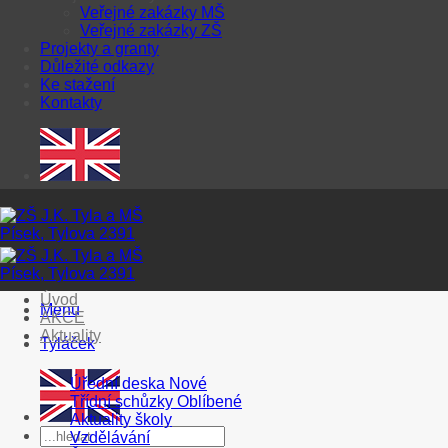
Veřejné zakázky MŠ
Veřejné zakázky ZŠ
Projekty a granty
Důležité odkazy
Ke stažení
Kontakty
Úvod
Menu
AKCE
Aktuality
Tyláček
Úřední deska
Třídní schůzky
Aktuality školy
Vzdělávání