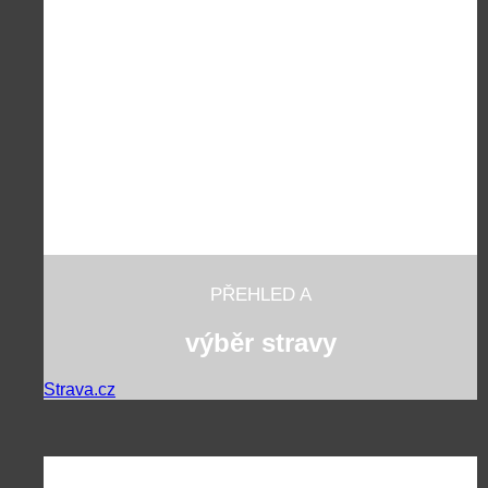
PŘEHLED A
výběr stravy
Strava.cz