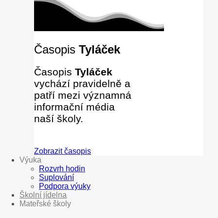
Časopis
Tyláček
Časopis
Tyláček
vychází pravidelně a
patří mezi významná
informační média
naší školy.
Zobrazit časopis
Výuka
Rozvrh hodin
Suplování
Podpora výuky
Školní jídelna
Mateřské školy