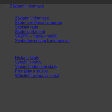
Přeskočit
Základní informace
na
obsah
Základní informace
Školní vzdělávací program
Školská rada
Školní parlament
SRŽPŠ – Spolek rodičů
Svobodný přístup k informacím
Historie školy
Výroční zprávy
Vlastní hodnocení školy
Pronájmy a služby
Whistleblowingový kanál