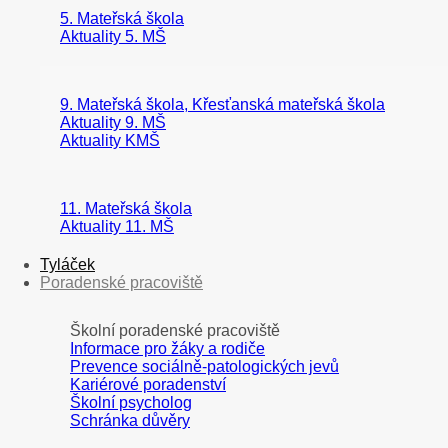
5. Mateřská škola
Aktuality 5. MŠ
9. Mateřská škola, Křesťanská mateřská škola
Aktuality 9. MŠ
Aktuality KMŠ
11. Mateřská škola
Aktuality 11. MŠ
Tyláček
Poradenské pracoviště
Školní poradenské pracoviště
Informace pro žáky a rodiče
Prevence sociálně-patologických jevů
Kariérové poradenství
Školní psycholog
Schránka důvěry