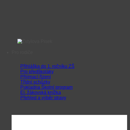
Pro rodiče
Přihláška do 1. ročníku ZŠ
Pro předškoláky
Přijímací řízení
Třídní schůzky
Pokladna Školní program
El. žákovská knížka
Přehled a výběr stravy