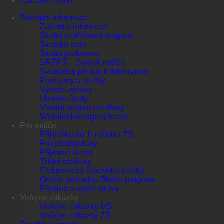
Základní menu
Základní informace
Základní informace
Školní vzdělávací program
Školská rada
Školní parlament
SRŽPŠ – Spolek rodičů
Svobodný přístup k informacím
Pronájmy a služby
Výroční zprávy
Historie školy
Vlastní hodnocení školy
Whistleblowingový kanál
Pro rodiče
Přihláška do 1. ročníku ZŠ
Pro předškoláky
Přijímací řízení
Třídní schůzky
Elektronická žákovská knížka
Online pokladna Školní program
Přehled a výběr stravy
Veřejné zakázky
Veřejné zakázky MŠ
Veřejné zakázky ZŠ