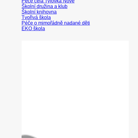
Peče celá Tylovka
Školní družina a klub
Školní knihovna
Tvořivá škola
Péče o mimořádně nadané děti
EKO škola