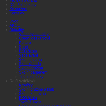
Projekty a granty
Důležité odkazy
Ke stažení
Kontakty
Úvod
AKCE
Aktuality
Všechny aktuality
Úřední deska
Kultura
Sport
EKO škola
Vzdělávání
Školní jídelna
Školská rada
Školní družina
Školní parlament
Třídní schůzky
Další vzdělávání
Kroužky
Školní družina a klub
Školní knihovna
EKO škola
Tvořivá škola