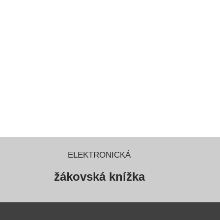
ELEKTRONICKÁ
žákovská knížka