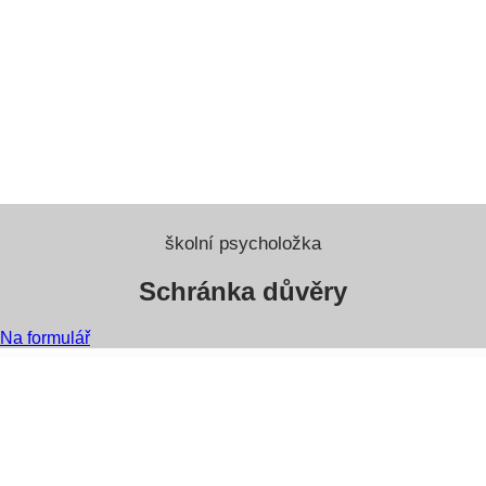
školní psycholožka
Schránka důvěry
Na formulář