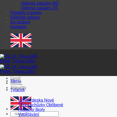
Veřejné zakázky MŠ
Veřejné zakázky ZŠ
Projekty a granty
Důležité odkazy
Ke stažení
Kontakty
Úvod
Menu
AKCE
Aktuality
Tyláček
Úřední deska
Třídní schůzky
Aktuality školy
Vzdělávání