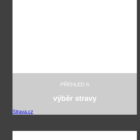
PŘEHLED A
výběr stravy
Strava.cz