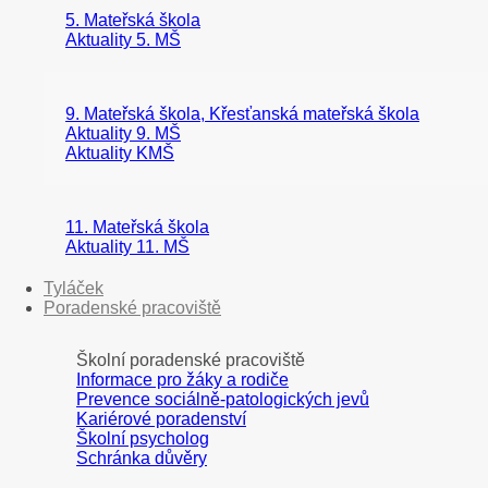
5. Mateřská škola
Aktuality 5. MŠ
9. Mateřská škola, Křesťanská mateřská škola
Aktuality 9. MŠ
Aktuality KMŠ
11. Mateřská škola
Aktuality 11. MŠ
Tyláček
Poradenské pracoviště
Školní poradenské pracoviště
Informace pro žáky a rodiče
Prevence sociálně-patologických jevů
Kariérové poradenství
Školní psycholog
Schránka důvěry