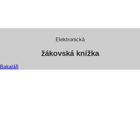
Elektronická
žákovská knížka
Bakaláři