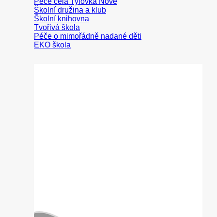
Peče celá Tylovka
Školní družina a klub
Školní knihovna
Tvořivá škola
Péče o mimořádně nadané děti
EKO škola