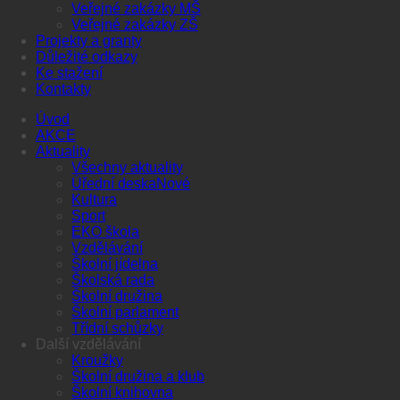
Veřejné zakázky MŠ
Veřejné zakázky ZŠ
Projekty a granty
Důležité odkazy
Ke stažení
Kontakty
Úvod
AKCE
Aktuality
Všechny aktuality
Úřední deska
Kultura
Sport
EKO škola
Vzdělávání
Školní jídelna
Školská rada
Školní družina
Školní parlament
Třídní schůzky
Další vzdělávání
Kroužky
Školní družina a klub
Školní knihovna