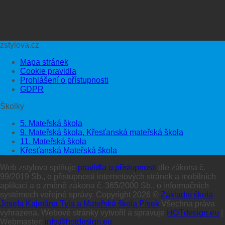
zstylova.cz
Mapa stránek
Cookie pravidla
Prohlášení o přístupnosti
GDPR
Školky
5. Mateřská škola
9. Mateřská škola, Křesťanská mateřská škola
11. Mateřská škola
Křesťanská Mateřská škola
Web zstylova splňuje
pravidla o přístupnosti
dle zákona č.
99/2019 Sb., o přístupnosti internetových stránek a mobilních
aplikací a o změně zákona č. 365/2000 Sb., o informačních
systémech veřejné správy. Copyright 2026 ©
Základní škola
Josefa Kajetána Tyla a Mateřská škola Písek
Všechna práva
vyhrazena. Webové stránky vytvořil a spravuje
HOTdesign.eu
|
Webmaster:
info@hotdesign.eu