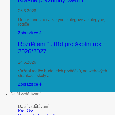
26.6.2026
Dobré ráno žáci a žákyně, kolegové a kolegyně,
rodiče
Zobrazit celé
Rozdělení 1. tříd pro školní rok
2026/2027
24.6.2026
Vážení rodiče budoucích prvňáčků, na webových
stránkách školy a
Zobrazit celé
Další vzdělávání
Další vzdělávání
Kroužky