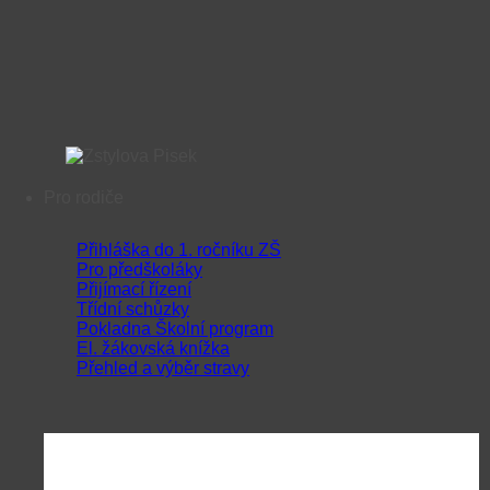
Pro rodiče
Přihláška do 1. ročníku ZŠ
Pro předškoláky
Přijímací řízení
Třídní schůzky
Pokladna Školní program
El. žákovská knížka
Přehled a výběr stravy