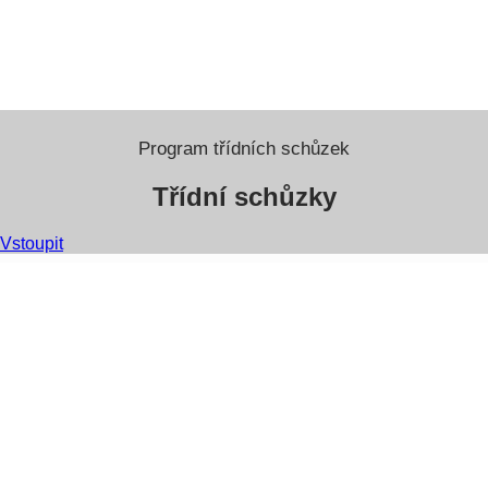
Program třídních schůzek
Třídní schůzky
Vstoupit