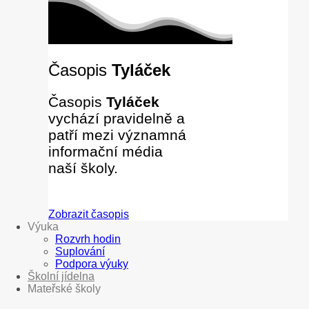
Časopis
Tyláček
Časopis
Tyláček
vychází pravidelně a
patří mezi významná
informační média
naší školy.
Zobrazit časopis
Výuka
Rozvrh hodin
Suplování
Podpora výuky
Školní jídelna
Mateřské školy