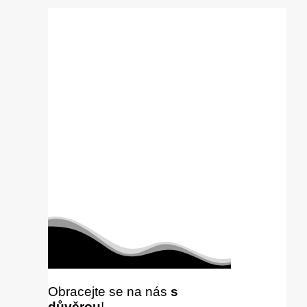
Obracejte se na nás
s
důvěrou
!