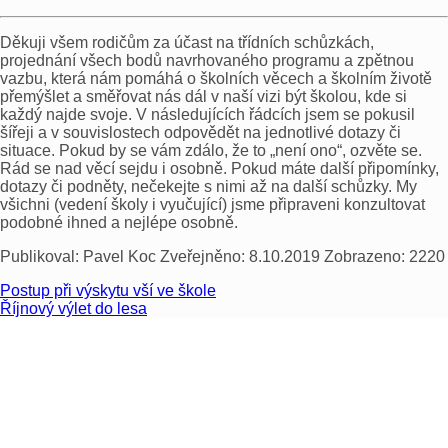
Děkuji všem rodičům za účast na třídních schůzkách,
projednání všech bodů navrhovaného programu a zpětnou
vazbu, která nám pomáhá o školních věcech a školním životě
přemýšlet a směřovat nás dál v naší vizi být školou, kde si
každý najde svoje. V následujících řádcích jsem se pokusil
šířeji a v souvislostech odpovědět na jednotlivé dotazy či
situace. Pokud by se vám zdálo, že to „není ono“, ozvěte se.
Rád se nad věcí sejdu i osobně. Pokud máte další připomínky,
dotazy či podněty, nečekejte s nimi až na další schůzky. My
všichni (vedení školy i vyučující) jsme připraveni konzultovat
podobné ihned a nejlépe osobně.
Publikoval:
Pavel Koc
Zveřejněno:
8.10.2019
Zobrazeno:
2220
Postup při výskytu vší ve škole
Říjnový výlet do lesa