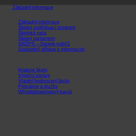
Přeskočit
Základní informace
na
obsah
Základní informace
Školní vzdělávací program
Školská rada
Školní parlament
SRŽPŠ – Spolek rodičů
Svobodný přístup k informacím
Historie školy
Výroční zprávy
Vlastní hodnocení školy
Pronájmy a služby
Whistleblowingový kanál