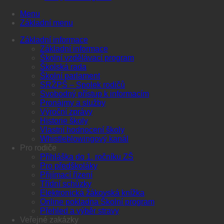
Menu
Základní menu
Základní informace
Základní informace
Školní vzdělávací program
Školská rada
Školní parlament
SRŽPŠ – Spolek rodičů
Svobodný přístup k informacím
Pronájmy a služby
Výroční zprávy
Historie školy
Vlastní hodnocení školy
Whistleblowingový kanál
Pro rodiče
Přihláška do 1. ročníku ZŠ
Pro předškoláky
Přijímací řízení
Třídní schůzky
Elektronická žákovská knížka
Online pokladna Školní program
Přehled a výběr stravy
Veřejné zakázky