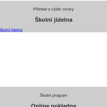
Přehled a výběr stravy
Školní jídelna
školní jídelna
Školní program
Online pokladna