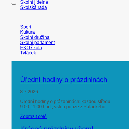
Školní jídelna
Školská rada
Sport
Kultura
Školní družina
Školní parlament
EKO škola
Tyláček
Úřední hodiny o prázdninách
8.7.2026
Úřední hodiny o prázdninách: každou středu
9:00-11:00 hod., vstup pouze z Palackého
Zobrazit celé
Krásné prázdniny všem!