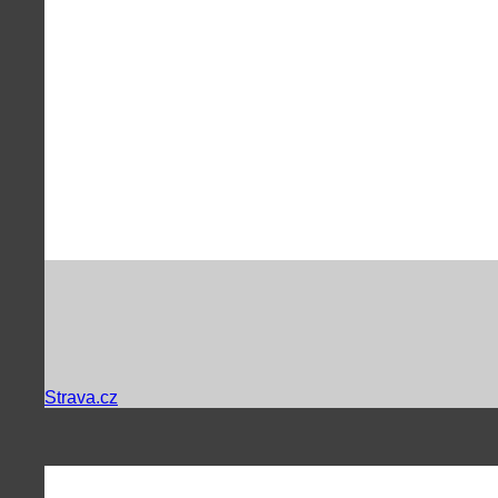
Strava.cz