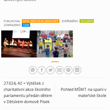
PUBLIKOVAL:
MGR. MIROSLAV JANOVSKÝ
ZVEŘEJNĚNO:
21.6.2019
ZOBRAZENO:
1549
27.024,-Kč = Výtěžek z
charitativní akce školního
Pohled MŠMT na spaní v
parlamentu předán dětem
mateřské škole
v Dětském domově Písek