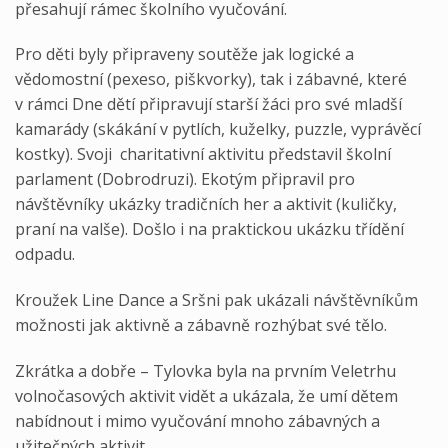
přesahují rámec školního vyučování.
Pro děti byly připraveny soutěže jak logické a
vědomostní (pexeso, piškvorky), tak i zábavné, které
v rámci Dne dětí připravují starší žáci pro své mladší
kamarády (skákání v pytlích, kuželky, puzzle, vyprávěcí
kostky). Svoji charitativní aktivitu představil školní
parlament (Dobrodruzi). Ekotým připravil pro
návštěvníky ukázky tradičních her a aktivit (kuličky,
praní na valše). Došlo i na praktickou ukázku třídění
odpadu.
Kroužek Line Dance a Sršni pak ukázali návštěvníkům
možnosti jak aktivně a zábavně rozhýbat své tělo.
Zkrátka a dobře – Tylovka byla na prvním Veletrhu
volnočasových aktivit vidět a ukázala, že umí dětem
nabídnout i mimo vyučování mnoho zábavných a
užitečných aktivit.