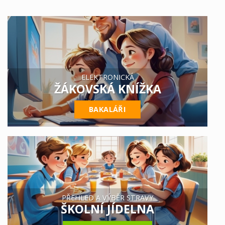
ELEKTRONICKÁ
ŽÁKOVSKÁ KNÍŽKA
BAKALÁŘI
PŘEHLED A VÝBĚR STRAVY
ŠKOLNÍ JÍDELNA