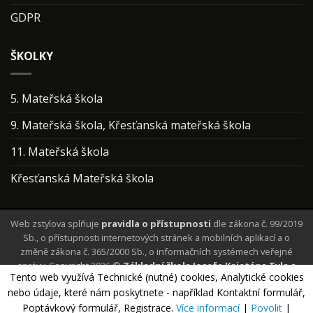
GDPR
ŠKOLKY
5. Mateřská škola
9. Mateřská škola, Křesťanská mateřská škola
11. Mateřská škola
Křesťanská Mateřská škola
Web zstylova splňuje
pravidla o přístupnosti
dle zákona č. 99/2019
Sb., o přístupnosti internetových stránek a mobilních aplikací a o
změně zákona č. 365/2000 Sb., o informačních systémech veřejné
správy. Copyright 2026 ©
Základní škola Josefa Kajetána Tyla a
Tento web využívá Technické (nutné) cookies, Analytické cookies
Mateřská škola Písek
Všechna práva vyhrazena. Webové stránky
nebo údaje, které nám poskytnete - například Kontaktní formulář,
vytvořil a spravuje
HOTdesign.eu
| Webmaster:
info@hotdesign.eu
Poptávkový formulář, Registrace.
Více informací
|
Povolit
|