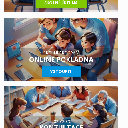
ŠKOLNÍ JÍDELNA
ŠKOLNÍ PROGRAM
ONLINE POKLADNA
VSTOUPIT
2025/2026
KONZULTACE