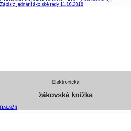
Zápis z jednání školské rady 11.10.2018
Elektronická
žákovská knížka
Bakaláři