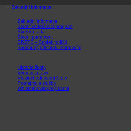
Přeskočit
Základní informace
na
obsah
Základní informace
Školní vzdělávací program
Školská rada
Školní parlament
SRŽPŠ – Spolek rodičů
Svobodný přístup k informacím
Historie školy
Výroční zprávy
Vlastní hodnocení školy
Pronájmy a služby
Whistleblowingový kanál