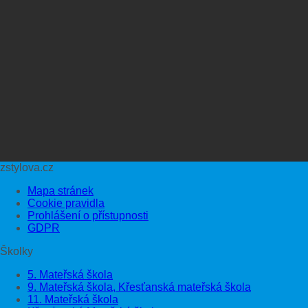
zstylova.cz
Mapa stránek
Cookie pravidla
Prohlášení o přístupnosti
GDPR
Školky
5. Mateřská škola
9. Mateřská škola, Křesťanská mateřská škola
11. Mateřská škola