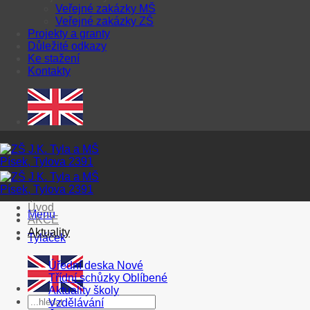
Veřejné zakázky MŠ
Veřejné zakázky ZŠ
Projekty a granty
Důležité odkazy
Ke stažení
Kontakty
Úvod
Menu
AKCE
Aktuality
Tyláček
Úřední deska
Třídní schůzky
Aktuality školy
Vzdělávání