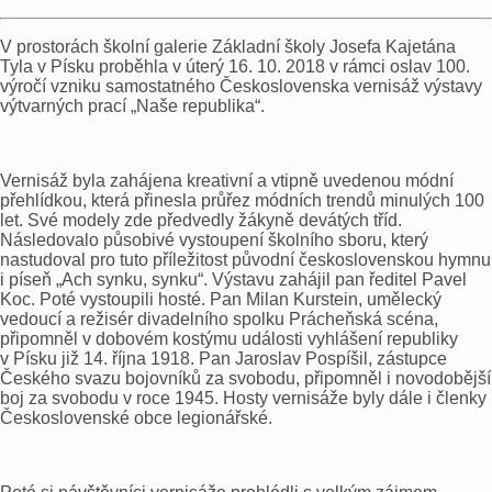
V prostorách školní galerie Základní školy Josefa Kajetána
Tyla v Písku proběhla v úterý 16. 10. 2018 v rámci oslav 100.
výročí vzniku samostatného Československa vernisáž výstavy
výtvarných prací „Naše republika“.
Vernisáž byla zahájena kreativní a vtipně uvedenou módní
přehlídkou, která přinesla průřez módních trendů minulých 100
let. Své modely zde předvedly žákyně devátých tříd.
Následovalo působivé vystoupení školního sboru, který
nastudoval pro tuto příležitost původní československou hymnu
i píseň „Ach synku, synku“. Výstavu zahájil pan ředitel Pavel
Koc. Poté vystoupili hosté. Pan Milan Kurstein, umělecký
vedoucí a režisér divadelního spolku Prácheňská scéna,
připomněl v dobovém kostýmu události vyhlášení republiky
v Písku již 14. října 1918. Pan Jaroslav Pospíšil, zástupce
Českého svazu bojovníků za svobodu, připomněl i novodobější
boj za svobodu v roce 1945. Hosty vernisáže byly dále i členky
Československé obce legionářské.