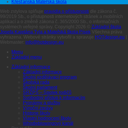
Křesťanská Mateřská škola
Web zstylova splňuje
pravidla o přístupnosti
dle zákona č.
99/2019 Sb., o přístupnosti internetových stránek a mobilních
aplikací a o změně zákona č. 365/2000 Sb., o informačních
systémech veřejné správy. Copyright 2026 ©
Základní škola
Josefa Kajetána Tyla a Mateřská škola Písek
Všechna práva
vyhrazena. Webové stránky vytvořil a spravuje
HOTdesign.eu
|
Webmaster:
info@hotdesign.eu
Menu
Základní menu
Základní informace
Základní informace
Školní vzdělávací program
Školská rada
Školní parlament
SRŽPŠ – Spolek rodičů
Svobodný přístup k informacím
Pronájmy a služby
Výroční zprávy
Historie školy
Vlastní hodnocení školy
Whistleblowingový kanál