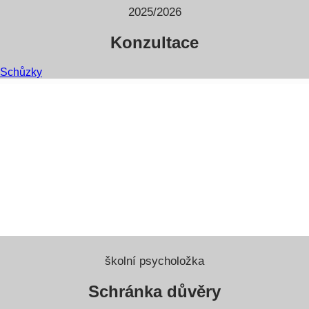
2025/2026
Konzultace
Schůzky
školní psycholožka
Schránka důvěry