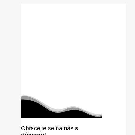
Obracejte se na nás
s
důvěrou
!