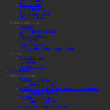
Školní jídelna
Školská rada
Školní družina
Školní parlament
Třídní schůzky
Další vzdělávání
Kroužky
Školní družina a klub
Školní knihovna
EKO škola
Tvořivá škola
Péče o mimořádně nadané děti
Výuka
Rozvrh hodin
Suplování
Podpora výuky
Školní jídelna
Mateřské školy
5. Mateřská škola
Aktuality 5. MŠ
9. Mateřská škola, Křesťanská mateřská škola
Webové stránky
11. Mateřská škola
Aktuality 11. MŠ
Křesťanská Mateřská škola