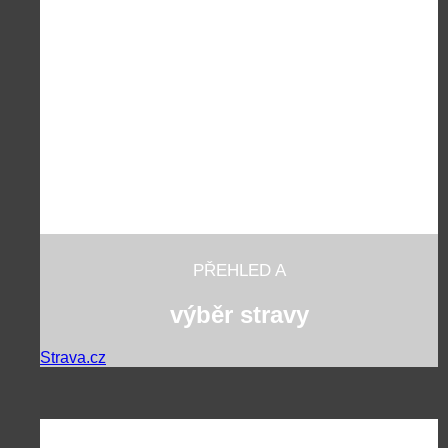
PŘEHLED A
výběr stravy
Strava.cz