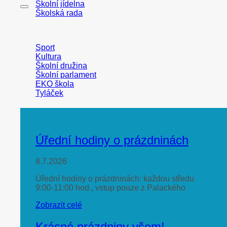
Školní jídelna
Školská rada
Sport
Kultura
Školní družina
Školní parlament
EKO škola
Tyláček
Úřední hodiny o prázdninách
8.7.2026
Úřední hodiny o prázdninách: každou středu
9:00-11:00 hod., vstup pouze z Palackého
Zobrazit celé
Krásné prázdniny všem!