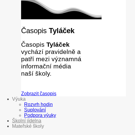
Časopis
Tyláček
Časopis
Tyláček
vychází pravidelně a
patří mezi významná
informační média
naší školy.
Zobrazit časopis
Výuka
Rozvrh hodin
Suplování
Podpora výuky
Školní jídelna
Mateřské školy