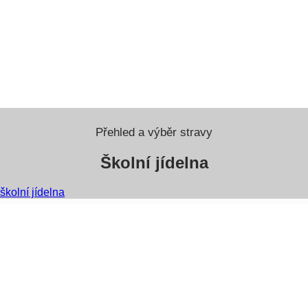
Přehled a výběr stravy
Školní jídelna
školní jídelna