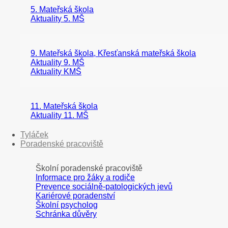
5. Mateřská škola
Aktuality 5. MŠ
9. Mateřská škola, Křesťanská mateřská škola
Aktuality 9. MŠ
Aktuality KMŠ
11. Mateřská škola
Aktuality 11. MŠ
Tyláček
Poradenské pracoviště
Školní poradenské pracoviště
Informace pro žáky a rodiče
Prevence sociálně-patologických jevů
Kariérové poradenství
Školní psycholog
Schránka důvěry