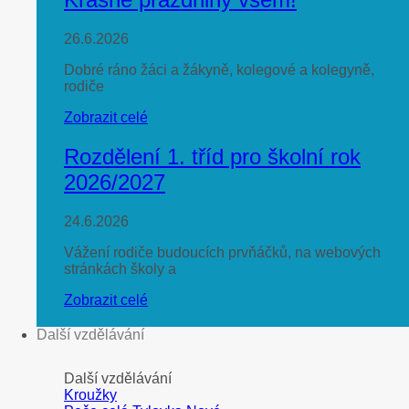
26.6.2026
Dobré ráno žáci a žákyně, kolegové a kolegyně,
rodiče
Zobrazit celé
Rozdělení 1. tříd pro školní rok
2026/2027
24.6.2026
Vážení rodiče budoucích prvňáčků, na webových
stránkách školy a
Zobrazit celé
Další vzdělávání
Další vzdělávání
Kroužky