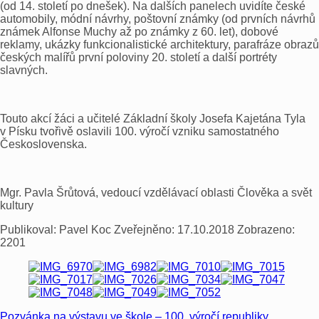
(od 14. století po dnešek). Na dalších panelech uvidíte české
automobily, módní návrhy, poštovní známky (od prvních návrhů
známek Alfonse Muchy až po známky z 60. let), dobové
reklamy, ukázky funkcionalistické architektury, parafráze obrazů
českých malířů první poloviny 20. století a další portréty
slavných.
Touto akcí žáci a učitelé Základní školy Josefa Kajetána Tyla
v Písku tvořivě oslavili 100. výročí vzniku samostatného
Československa.
Mgr. Pavla Šrůtová, vedoucí vzdělávací oblasti Člověka a svět
kultury
Publikoval:
Pavel Koc
Zveřejněno:
17.10.2018
Zobrazeno:
2201
Pozvánka na výstavu ve škole – 100. výročí republiky