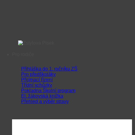
Pro rodiče
Přihláška do 1. ročníku ZŠ
Pro předškoláky
Přijímací řízení
Třídní schůzky
Pokladna Školní program
El. žákovská knížka
Přehled a výběr stravy