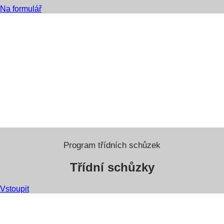
Na formulář
Program třídních schůzek
Třídní schůzky
Vstoupit