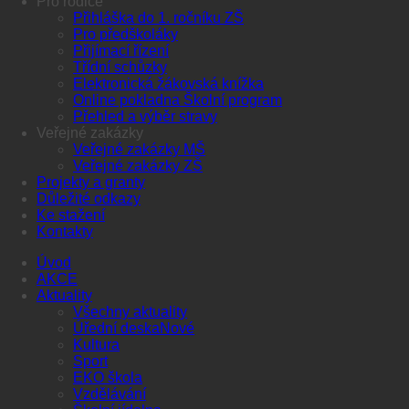
Pro rodiče
Přihláška do 1. ročníku ZŠ
Pro předškoláky
Přijímací řízení
Třídní schůzky
Elektronická žákovská knížka
Online pokladna Školní program
Přehled a výběr stravy
Veřejné zakázky
Veřejné zakázky MŠ
Veřejné zakázky ZŠ
Projekty a granty
Důležité odkazy
Ke stažení
Kontakty
Úvod
AKCE
Aktuality
Všechny aktuality
Úřední deska
Kultura
Sport
EKO škola
Vzdělávání