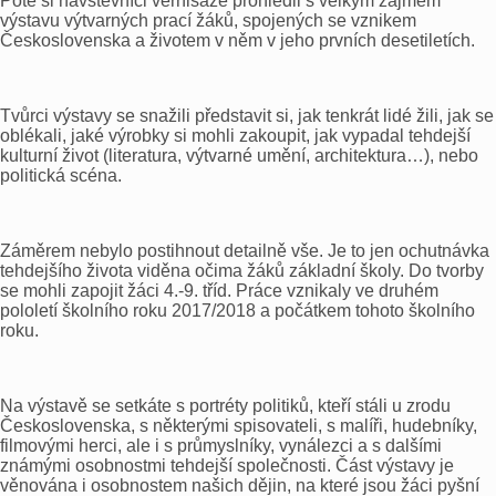
Poté si návštěvníci vernisáže prohlédli s velkým zájmem
výstavu výtvarných prací žáků, spojených se vznikem
Československa a životem v něm v jeho prvních desetiletích.
Tvůrci výstavy se snažili představit si, jak tenkrát lidé žili, jak se
oblékali, jaké výrobky si mohli zakoupit, jak vypadal tehdejší
kulturní život (literatura, výtvarné umění, architektura…), nebo
politická scéna.
Záměrem nebylo postihnout detailně vše. Je to jen ochutnávka
tehdejšího života viděna očima žáků základní školy. Do tvorby
se mohli zapojit žáci 4.-9. tříd. Práce vznikaly ve druhém
pololetí školního roku 2017/2018 a počátkem tohoto školního
roku.
Na výstavě se setkáte s portréty politiků, kteří stáli u zrodu
Československa, s některými spisovateli, s malíři, hudebníky,
filmovými herci, ale i s průmyslníky, vynálezci a s dalšími
známými osobnostmi tehdejší společnosti. Část výstavy je
věnována i osobnostem našich dějin, na které jsou žáci pyšní