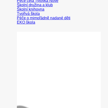
Peče celá Tylovka
Školní družina a klub
Školní knihovna
Tvořivá škola
Péče o mimořádně nadané děti
EKO škola