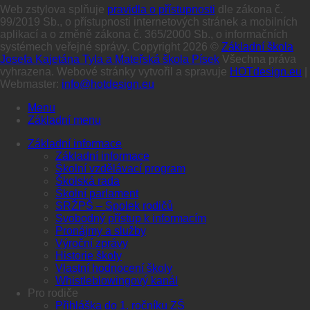
Web zstylova splňuje
pravidla o přístupnosti
dle zákona č.
99/2019 Sb., o přístupnosti internetových stránek a mobilních
aplikací a o změně zákona č. 365/2000 Sb., o informačních
systémech veřejné správy. Copyright 2026 ©
Základní škola
Josefa Kajetána Tyla a Mateřská škola Písek
Všechna práva
vyhrazena. Webové stránky vytvořil a spravuje
HOTdesign.eu
|
Webmaster:
info@hotdesign.eu
Menu
Základní menu
Základní informace
Základní informace
Školní vzdělávací program
Školská rada
Školní parlament
SRŽPŠ – Spolek rodičů
Svobodný přístup k informacím
Pronájmy a služby
Výroční zprávy
Historie školy
Vlastní hodnocení školy
Whistleblowingový kanál
Pro rodiče
Přihláška do 1. ročníku ZŠ