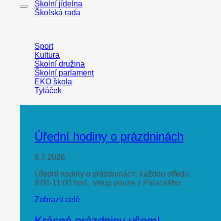
Školní jídelna
Školská rada
Sport
Kultura
Školní družina
Školní parlament
EKO škola
Tyláček
Úřední hodiny o prázdninách
8.7.2026
Úřední hodiny o prázdninách: každou středu
9:00-11:00 hod., vstup pouze z Palackého
Zobrazit celé
Krásné prázdniny všem!