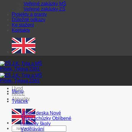
Veřejné zakázky MŠ
Veřejné zakázky ZŠ
Projekty a granty
Důležité odkazy
Ke stažení
Kontakty
Úvod
Menu
AKCE
Aktuality
Tyláček
Úřední deska
Třídní schůzky
Aktuality školy
Vzdělávání