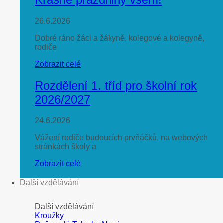
26.6.2026
Dobré ráno žáci a žákyně, kolegové a kolegyně,
rodiče
Zobrazit celé
Rozdělení 1. tříd pro školní rok
2026/2027
24.6.2026
Vážení rodiče budoucích prvňáčků, na webových
stránkách školy a
Zobrazit celé
Další vzdělávání
Další vzdělávání
Kroužky