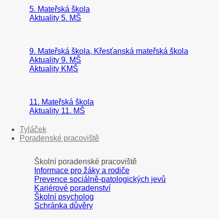
5. Mateřská škola
Aktuality 5. MŠ
9. Mateřská škola, Křesťanská mateřská škola
Aktuality 9. MŠ
Aktuality KMŠ
11. Mateřská škola
Aktuality 11. MŠ
Tyláček
Poradenské pracoviště
Školní poradenské pracoviště
Informace pro žáky a rodiče
Prevence sociálně-patologických jevů
Kariérové poradenství
Školní psycholog
Schránka důvěry