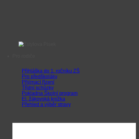
Pro rodiče
Přihláška do 1. ročníku ZŠ
Pro předškoláky
Přijímací řízení
Třídní schůzky
Pokladna Školní program
El. žákovská knížka
Přehled a výběr stravy