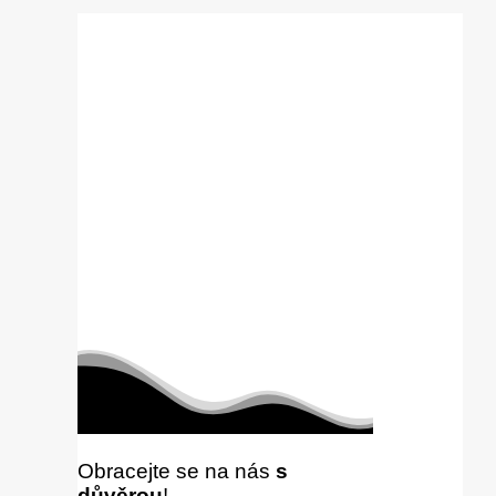
Obracejte se na nás
s
důvěrou
!