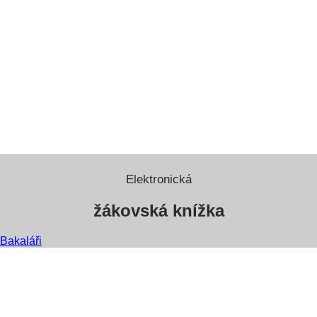
Elektronická
žákovská knížka
Bakaláři