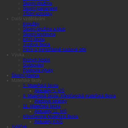
Školní družina
Školní parlament
Třídní schůzky
Další vzdělávání
Kroužky
Školní družina a klub
Školní knihovna
EKO škola
Tvořivá škola
Péče o mimořádně nadané děti
Výuka
Rozvrh hodin
Suplování
Podpora výuky
Školní jídelna
Mateřské školy
5. Mateřská škola
Aktuality 5. MŠ
9. Mateřská škola, Křesťanská mateřská škola
Webové stránky
11. Mateřská škola
Aktuality 11. MŠ
Křesťanská Mateřská škola
Aktuality KMŠ
Tyláček