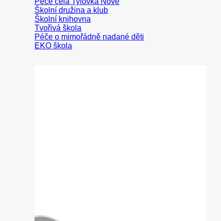
Peče celá Tylovka
Školní družina a klub
Školní knihovna
Tvořivá škola
Péče o mimořádně nadané děti
EKO škola