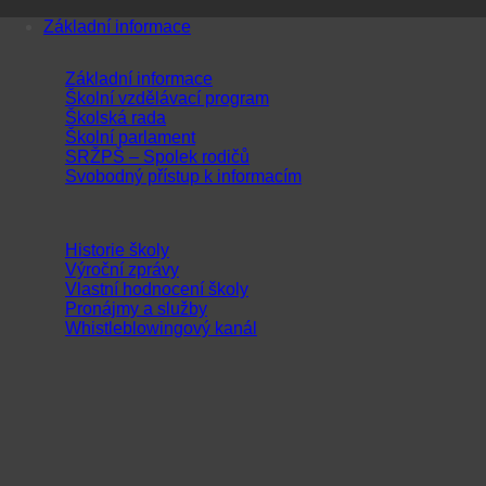
Přeskočit
Základní informace
na
obsah
Základní informace
Školní vzdělávací program
Školská rada
Školní parlament
SRŽPŠ – Spolek rodičů
Svobodný přístup k informacím
Historie školy
Výroční zprávy
Vlastní hodnocení školy
Pronájmy a služby
Whistleblowingový kanál