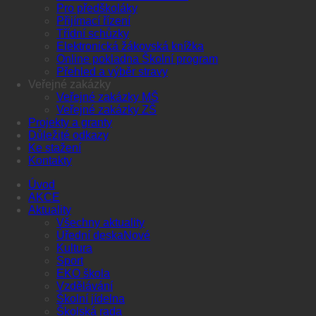
Pro předškoláky
Přijímací řízení
Třídní schůzky
Elektronická žákovská knížka
Online pokladna Školní program
Přehled a výběr stravy
Veřejné zakázky
Veřejné zakázky MŠ
Veřejné zakázky ZŠ
Projekty a granty
Důležité odkazy
Ke stažení
Kontakty
Úvod
AKCE
Aktuality
Všechny aktuality
Úřední deska
Kultura
Sport
EKO škola
Vzdělávání
Školní jídelna
Školská rada