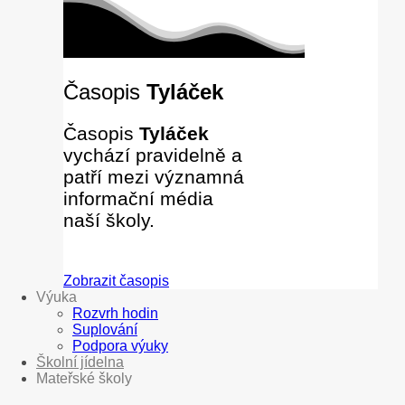
Časopis
Tyláček
Časopis
Tyláček
vychází pravidelně a
patří mezi významná
informační média
naší školy.
Zobrazit časopis
Výuka
Rozvrh hodin
Suplování
Podpora výuky
Školní jídelna
Mateřské školy