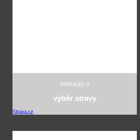
PŘEHLED A
výběr stravy
Strava.cz