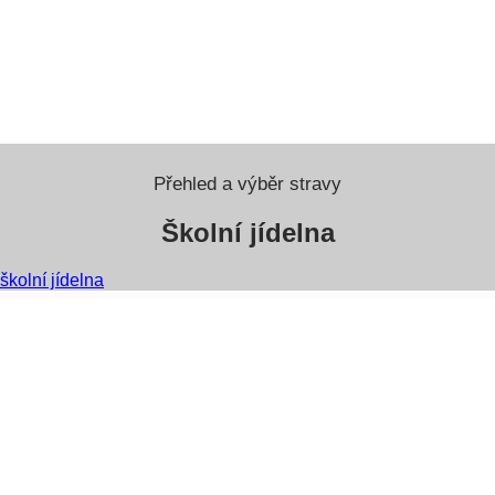
Přehled a výběr stravy
Školní jídelna
školní jídelna