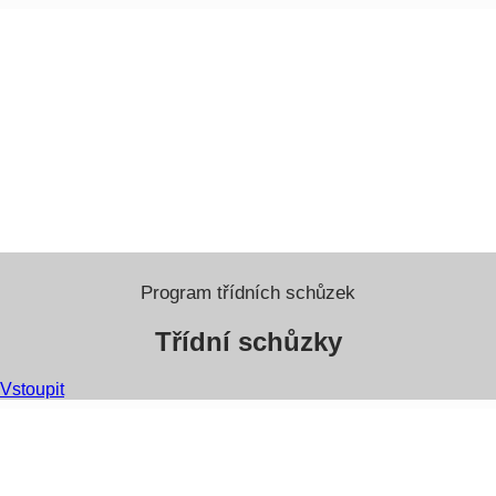
Program třídních schůzek
Třídní schůzky
Vstoupit