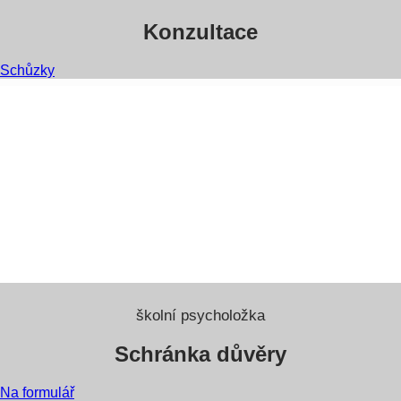
Konzultace
Schůzky
školní psycholožka
Schránka důvěry
Na formulář