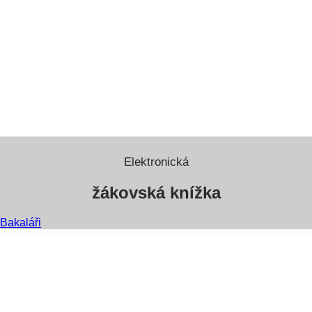
Elektronická
žákovská knížka
Bakaláři