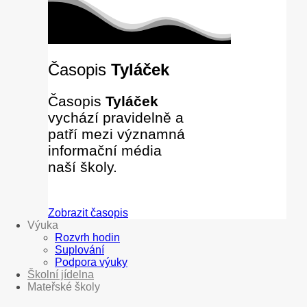
Časopis
Tyláček
Časopis
Tyláček
vychází pravidelně a
patří mezi významná
informační média
naší školy.
Zobrazit časopis
Výuka
Rozvrh hodin
Suplování
Podpora výuky
Školní jídelna
Mateřské školy