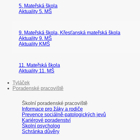
5. Mateřská škola
Aktuality 5. MŠ
9. Mateřská škola, Křesťanská mateřská škola
Aktuality 9. MŠ
Aktuality KMŠ
11. Mateřská škola
Aktuality 11. MŠ
Tyláček
Poradenské pracoviště
Školní poradenské pracoviště
Informace pro žáky a rodiče
Prevence sociálně-patologických jevů
Kariérové poradenství
Školní psycholog
Schránka důvěry