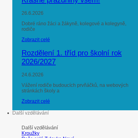
26.6.2026
Dobré ráno žáci a žákyně, kolegové a kolegyně,
rodiče
Zobrazit celé
Rozdělení 1. tříd pro školní rok
2026/2027
24.6.2026
Vážení rodiče budoucích prvňáčků, na webových
stránkách školy a
Zobrazit celé
Další vzdělávání
Další vzdělávání
Kroužky