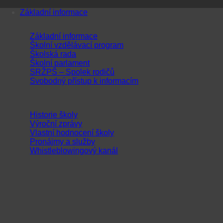
Přeskočit
Základní informace
na
obsah
Základní informace
Školní vzdělávací program
Školská rada
Školní parlament
SRŽPŠ – Spolek rodičů
Svobodný přístup k informacím
Historie školy
Výroční zprávy
Vlastní hodnocení školy
Pronájmy a služby
Whistleblowingový kanál