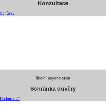
Konzultace
Schůzky
školní psycholožka
Schránka důvěry
Na formulář