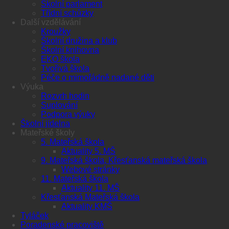
Školní parlament
Třídní schůzky
Další vzdělávání
Kroužky
Školní družina a klub
Školní knihovna
EKO škola
Tvořivá škola
Péče o mimořádně nadané děti
Výuka
Rozvrh hodin
Suplování
Podpora výuky
Školní jídelna
Mateřské školy
5. Mateřská škola
Aktuality 5. MŠ
9. Mateřská škola, Křesťanská mateřská škola
Webové stránky
11. Mateřská škola
Aktuality 11. MŠ
Křesťanská Mateřská škola
Aktuality KMŠ
Tyláček
Poradenské pracoviště