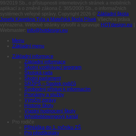
99/2019 Sb., o přístupnosti internetových stránek a mobilních
aplikací a o změně zákona č. 365/2000 Sb., o informačních
systémech veřejné správy. Copyright 2026 ©
Základní škola
Josefa Kajetána Tyla a Mateřská škola Písek
Všechna práva
vyhrazena. Webové stránky vytvořil a spravuje
HOTdesign.eu
|
Webmaster:
info@hotdesign.eu
Menu
Základní menu
Základní informace
Základní informace
Školní vzdělávací program
Školská rada
Školní parlament
SRŽPŠ – Spolek rodičů
Svobodný přístup k informacím
Pronájmy a služby
Výroční zprávy
Historie školy
Vlastní hodnocení školy
Whistleblowingový kanál
Pro rodiče
Přihláška do 1. ročníku ZŠ
Pro předškoláky