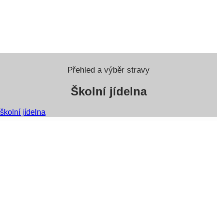
Přehled a výběr stravy
Školní jídelna
školní jídelna