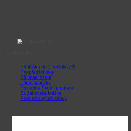
Pro rodiče
Přihláška do 1. ročníku ZŠ
Pro předškoláky
Přijímací řízení
Třídní schůzky
Pokladna Školní program
El. žákovská knížka
Přehled a výběr stravy