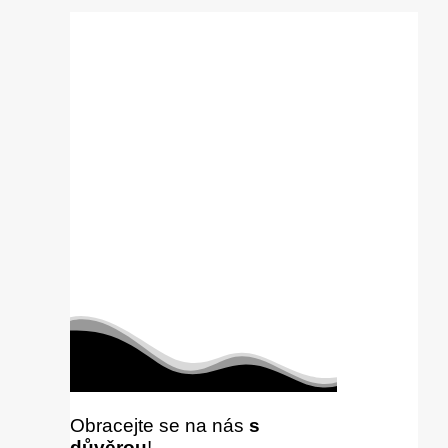
Obracejte se na nás
s
důvěrou
!