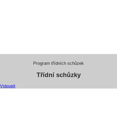
Program třídních schůzek
Třídní schůzky
Vstoupit