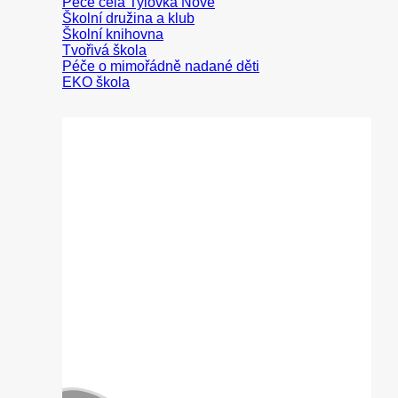
Peče celá Tylovka
Školní družina a klub
Školní knihovna
Tvořivá škola
Péče o mimořádně nadané děti
EKO škola