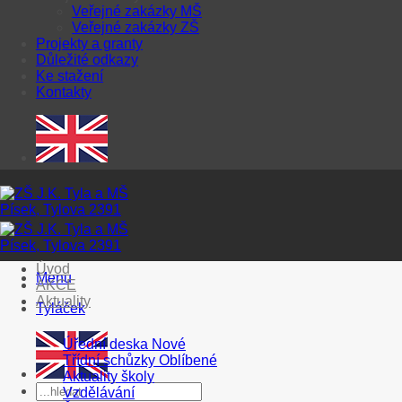
Veřejné zakázky MŠ
Veřejné zakázky ZŠ
Projekty a granty
Důležité odkazy
Ke stažení
Kontakty
Úvod
Menu
AKCE
Aktuality
Tyláček
Úřední deska
Třídní schůzky
Aktuality školy
Vzdělávání