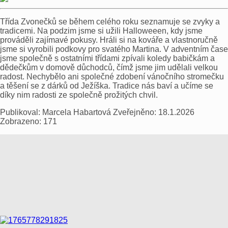
Třída Zvonečků se během celého roku seznamuje se zvyky a
tradicemi. Na podzim jsme si užili Halloweeen, kdy jsme
prováděli zajímavé pokusy. Hráli si na kováře a vlastnoručně
jsme si vyrobili podkovy pro svatého Martina. V adventním čase
jsme společně s ostatními třídami zpívali koledy babičkám a
dědečkům v domově důchodců, čímž jsme jim udělali velkou
radost. Nechybělo ani společné zdobení vánočního stromečku
a těšení se z dárků od Ježíška. Tradice nás baví a učíme se
díky nim radosti ze společně prožitých chvil.
Publikoval:
Marcela Habartová
Zveřejněno:
18.1.2026
Zobrazeno:
171