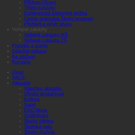
Přijímací řízení
Třídní schůzky
Elektronická žákovská knížka
Online pokladna Školní program
Přehled a výběr stravy
Veřejné zakázky
Veřejné zakázky MŠ
Veřejné zakázky ZŠ
Projekty a granty
Důležité odkazy
Ke stažení
Kontakty
Úvod
AKCE
Aktuality
Všechny aktuality
Úřední deska
Kultura
Sport
EKO škola
Vzdělávání
Školní jídelna
Školská rada
Školní družina