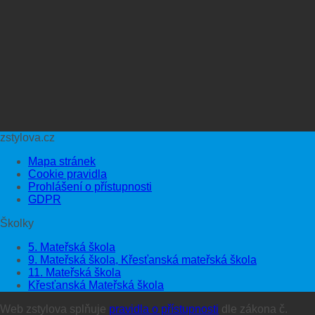
zstylova.cz
Mapa stránek
Cookie pravidla
Prohlášení o přístupnosti
GDPR
Školky
5. Mateřská škola
9. Mateřská škola, Křesťanská mateřská škola
11. Mateřská škola
Křesťanská Mateřská škola
Web zstylova splňuje
pravidla o přístupnosti
dle zákona č.