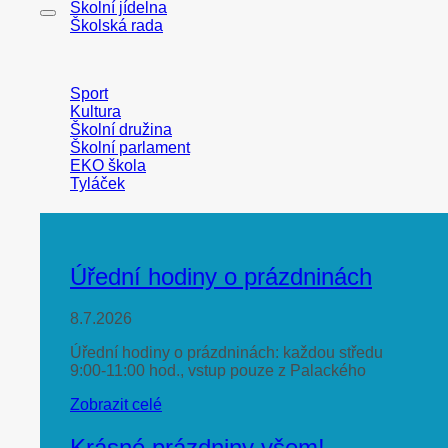
Školní jídelna
Školská rada
Sport
Kultura
Školní družina
Školní parlament
EKO škola
Tyláček
Úřední hodiny o prázdninách
8.7.2026
Úřední hodiny o prázdninách: každou středu
9:00-11:00 hod., vstup pouze z Palackého
Zobrazit celé
Krásné prázdniny všem!