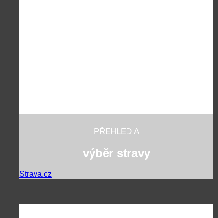
PŘEHLED A
výběr stravy
Strava.cz