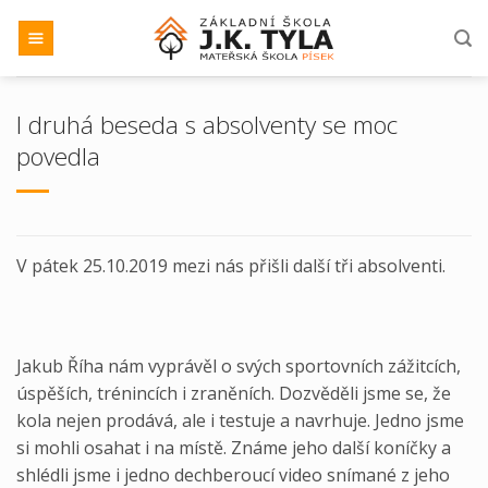
Přeskočit
na
obsah
I druhá beseda s absolventy se moc
povedla
V pátek 25.10.2019 mezi nás přišli další tři absolventi.
Jakub Říha nám vyprávěl o svých sportovních zážitcích,
úspěších, trénincích i zraněních. Dozvěděli jsme se, že
kola nejen prodává, ale i testuje a navrhuje. Jedno jsme
si mohli osahat i na místě. Známe jeho další koníčky a
shlédli jsme i jedno dechberoucí video snímané z jeho