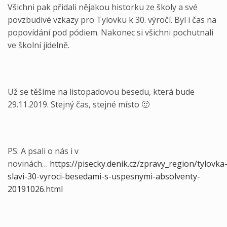
Všichni pak přidali nějakou historku ze školy a své
povzbudivé vzkazy pro Tylovku k 30. výročí. Byl i čas na
popovídání pod pódiem. Nakonec si všichni pochutnali
ve školní jídelně.
Už se těšíme na listopadovou besedu, která bude
29.11.2019. Stejný čas, stejné místo 🙂
PS: A psali o nás i v
novinách…
https://pisecky.denik.cz/zpravy_region/tylovka
slavi-30-vyroci-besedami-s-uspesnymi-absolventy-
20191026.html