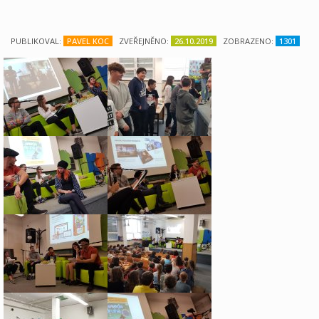
PUBLIKOVAL:
PAVEL KOC
ZVEŘEJNĚNO:
26.10.2019
ZOBRAZENO:
1301