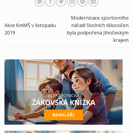
Modernizace sportovního
Akce KmMŠ v listopadu
nářadí školních tělocvičen
2019
byla podpořena Jihočeským
krajem
ELEKTRONICKÁ
ŽÁKOVSKÁ KNÍŽKA
BAKALÁŘI