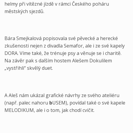
helmy při vítězné jízdě v rámci Českého poháru
městských sjezdů.
Bára Smejkalová popisovala své pěvecké a herecké
zkušenosti nejen z divadla Semafor, ale i ze své kapely
DORA. Víme také, že trénuje psy a věnuje se i charitě.
Na závěr pak s dalším hostem Alešem Dokulilem
„vystřihli“ skvělý duet.
A Aleš nám ukázal grafické návrhy ze svého ateliéru
(např. palec nahoru
b
USEM), povídal také o své kapele
MELODIKUM, ale i o tom, jak chodí cvičit.