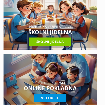
PŘEHLED A VÝBĚR STRAVY
ŠKOLNÍ JÍDELNA
ŠKOLNÍ JÍDELNA
ŠKOLNÍ PROGRAM
ONLINE POKLADNA
VSTOUPIT