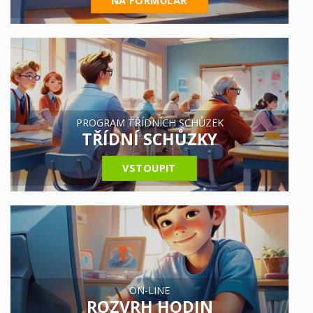
NA FORMULÁŘ
PROGRAM TŘÍDNÍCH SCHŮZEK
TŘÍDNÍ SCHŮZKY
VSTOUPIT
ON-LINE
ROZVRH HODIN