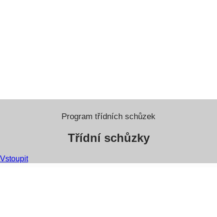
Program třídních schůzek
Třídní schůzky
Vstoupit