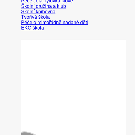
Peče celá Tylovka
Školní družina a klub
Školní knihovna
Tvořivá škola
Péče o mimořádně nadané děti
EKO škola