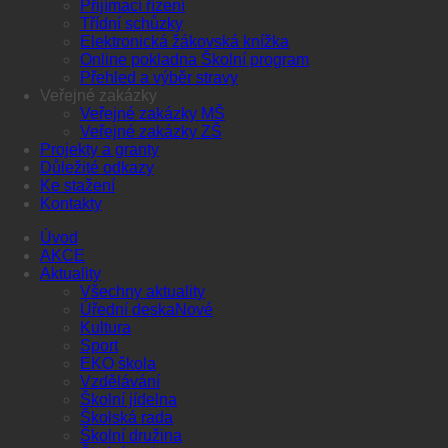
Přijímací řízení
Třídní schůzky
Elektronická žákovská knížka
Online pokladna Školní program
Přehled a výběr stravy
Veřejné zakázky
Veřejné zakázky MŠ
Veřejné zakázky ZŠ
Projekty a granty
Důležité odkazy
Ke stažení
Kontakty
Úvod
AKCE
Aktuality
Všechny aktuality
Úřední deska
Kultura
Sport
EKO škola
Vzdělávání
Školní jídelna
Školská rada
Školní družina