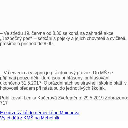
– Ve středu 19. června od 8.30 se koná na zahradě akce
„Bezpečný pes“ – setkání s pejsky a jejich chovateli a cvičiteli.
prosíme o příchod do 8.00.
– V červenci a v srpnu je prázdninový provoz. Do MŠ se
přijímají pouze děti, které jsou přihlášeny, přihlašování
ukončeno 31.5.2017. O prázdninách se stravné i školné platí v
hotovosti předem při nástupu do jednotlivých školek.
Publikoval:
Lenka Kučerová
Zveřejněno:
29.5.2019
Zobrazeno:
717
Exkurze žáků do německého Mnichova
Výlet dětí z KMŠ na Mehelník