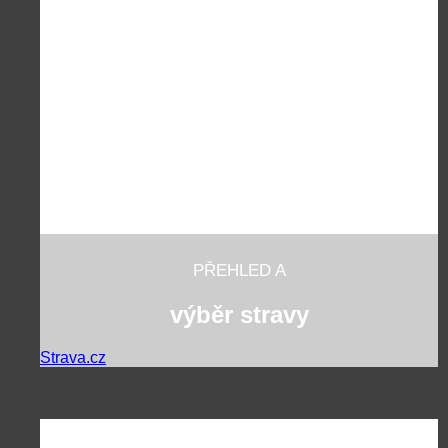
PŘEHLED A
výběr stravy
Strava.cz