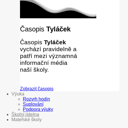
Časopis
Tyláček
Časopis
Tyláček
vychází pravidelně a
patří mezi významná
informační média
naší školy.
Zobrazit časopis
Výuka
Rozvrh hodin
Suplování
Podpora výuky
Školní jídelna
Mateřské školy