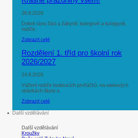
26.6.2026
Dobré ráno žáci a žákyně, kolegové a kolegyně,
rodiče
Zobrazit celé
Rozdělení 1. tříd pro školní rok
2026/2027
24.6.2026
Vážení rodiče budoucích prvňáčků, na webových
stránkách školy a
Zobrazit celé
Další vzdělávání
Další vzdělávání
Kroužky