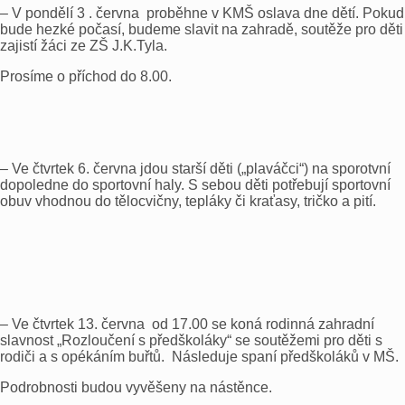
– V pondělí 3 . června proběhne v KMŠ oslava dne dětí. Pokud
bude hezké počasí, budeme slavit na zahradě, soutěže pro děti
zajistí žáci ze ZŠ J.K.Tyla.
Prosíme o příchod do 8.00.
– Ve čtvrtek 6. června jdou starší děti („plaváčci“) na sporotvní
dopoledne do sportovní haly. S sebou děti potřebují sportovní
obuv vhodnou do tělocvičny, tepláky či kraťasy, tričko a pití.
– Ve čtvrtek 13. června od 17.00 se koná rodinná zahradní
slavnost „Rozloučení s předškoláky“ se soutěžemi pro děti s
rodiči a s opékáním buřtů. Následuje spaní předškoláků v MŠ.
Podrobnosti budou vyvěšeny na nástěnce.