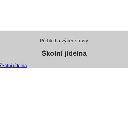
Přehled a výběr stravy
Školní jídelna
školní jídelna