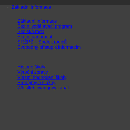
Přeskočit
Základní informace
na
obsah
Základní informace
Školní vzdělávací program
Školská rada
Školní parlament
SRŽPŠ – Spolek rodičů
Svobodný přístup k informacím
Historie školy
Výroční zprávy
Vlastní hodnocení školy
Pronájmy a služby
Whistleblowingový kanál