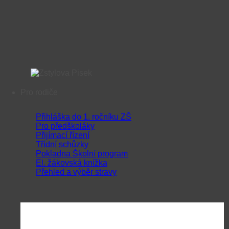
Pro rodiče
Přihláška do 1. ročníku ZŠ
Pro předškoláky
Přijímací řízení
Třídní schůzky
Pokladna Školní program
El. žákovská knížka
Přehled a výběr stravy