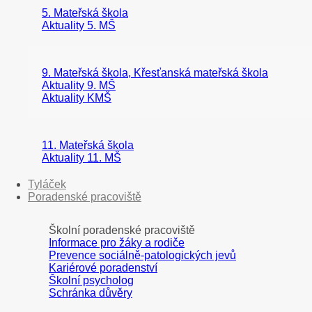
5. Mateřská škola
Aktuality 5. MŠ
9. Mateřská škola, Křesťanská mateřská škola
Aktuality 9. MŠ
Aktuality KMŠ
11. Mateřská škola
Aktuality 11. MŠ
Tyláček
Poradenské pracoviště
Školní poradenské pracoviště
Informace pro žáky a rodiče
Prevence sociálně-patologických jevů
Kariérové poradenství
Školní psycholog
Schránka důvěry