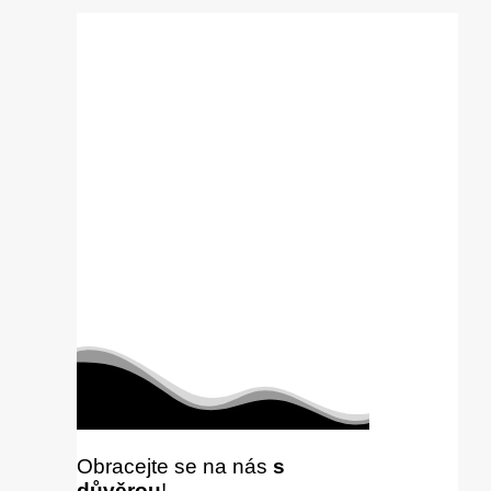
Obracejte se na nás
s
důvěrou
!