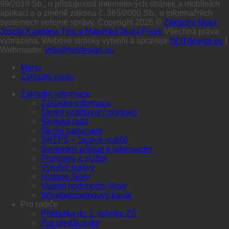
99/2019 Sb., o přístupnosti internetových stránek a mobilních
aplikací a o změně zákona č. 365/2000 Sb., o informačních
systémech veřejné správy. Copyright 2026 ©
Základní škola
Josefa Kajetána Tyla a Mateřská škola Písek
Všechna práva
vyhrazena. Webové stránky vytvořil a spravuje
HOTdesign.eu
|
Webmaster:
info@hotdesign.eu
Menu
Základní menu
Základní informace
Základní informace
Školní vzdělávací program
Školská rada
Školní parlament
SRŽPŠ – Spolek rodičů
Svobodný přístup k informacím
Pronájmy a služby
Výroční zprávy
Historie školy
Vlastní hodnocení školy
Whistleblowingový kanál
Pro rodiče
Přihláška do 1. ročníku ZŠ
Pro předškoláky