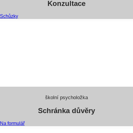
Konzultace
Schůzky
školní psycholožka
Schránka důvěry
Na formulář