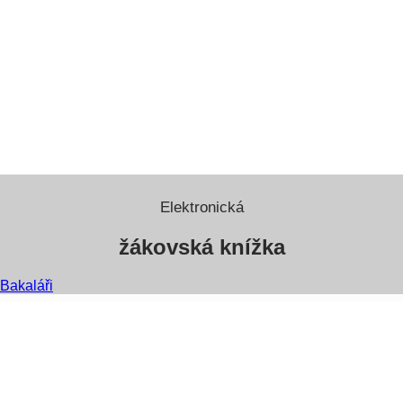
Elektronická
žákovská knížka
Bakaláři