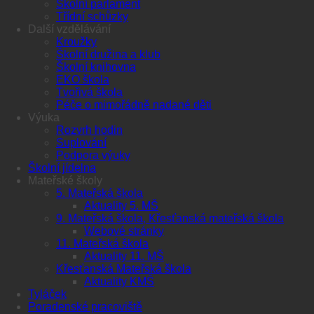
Školní parlament
Třídní schůzky
Další vzdělávání
Kroužky
Školní družina a klub
Školní knihovna
EKO škola
Tvořivá škola
Péče o mimořádně nadané děti
Výuka
Rozvrh hodin
Suplování
Podpora výuky
Školní jídelna
Mateřské školy
5. Mateřská škola
Aktuality 5. MŠ
9. Mateřská škola, Křesťanská mateřská škola
Webové stránky
11. Mateřská škola
Aktuality 11. MŠ
Křesťanská Mateřská škola
Aktuality KMŠ
Tyláček
Poradenské pracoviště