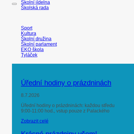
Školní jídelna
Školská rada
Sport
Kultura
Školní družina
Školní parlament
EKO škola
Tyláček
Úřední hodiny o prázdninách
8.7.2026
Úřední hodiny o prázdninách: každou středu
9:00-11:00 hod., vstup pouze z Palackého
Zobrazit celé
Krásné prázdniny všem!