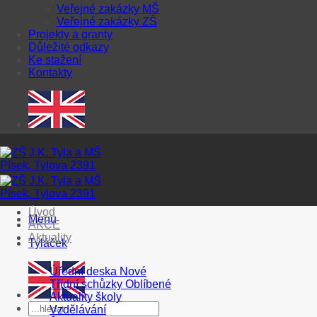
Veřejné zakázky MŠ
Veřejné zakázky ZŠ
Projekty a granty
Důležité odkazy
Ke stažení
Kontakty
Úvod
Menu
AKCE
Aktuality
Tyláček
Úřední deska
Třídní schůzky
Aktuality školy
Vzdělávání