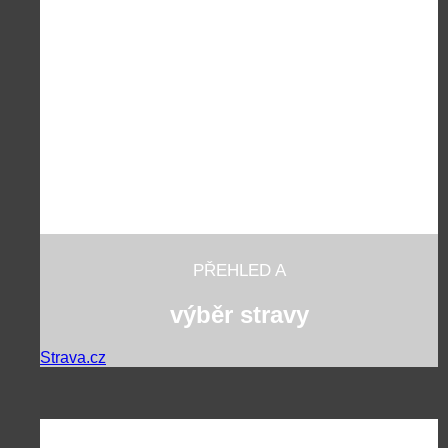
PŘEHLED A
výběr stravy
Strava.cz