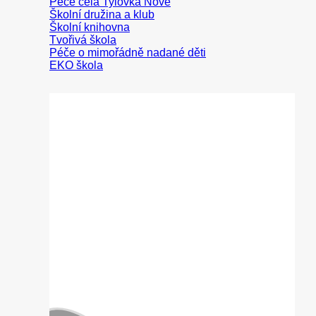
Peče celá Tylovka
Školní družina a klub
Školní knihovna
Tvořivá škola
Péče o mimořádně nadané děti
EKO škola