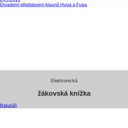
Divadelní představení klaunů Huga a Fuga
Elektronická
žákovská knížka
Bakaláři