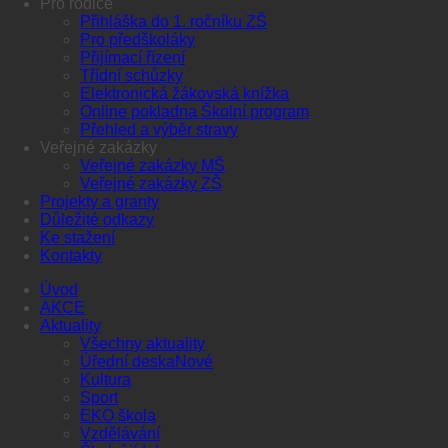
Pro rodiče
Přihláška do 1. ročníku ZŠ
Pro předškoláky
Přijímací řízení
Třídní schůzky
Elektronická žákovská knížka
Online pokladna Školní program
Přehled a výběr stravy
Veřejné zakázky
Veřejné zakázky MŠ
Veřejné zakázky ZŠ
Projekty a granty
Důležité odkazy
Ke stažení
Kontakty
Úvod
AKCE
Aktuality
Všechny aktuality
Úřední deska
Kultura
Sport
EKO škola
Vzdělávání