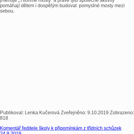
jmenuje „Tvoříme mosty“ a právě tyto společné aktivity
pomáhají dětem i dospělým budovat pomyslné mosty mezi
sebou.
Publikoval:
Lenka Kučerová
Zveřejněno:
9.10.2019
Zobrazeno:
818
Komentář ředitele školy k připomínkám z třídních schůzek
24.9.2019