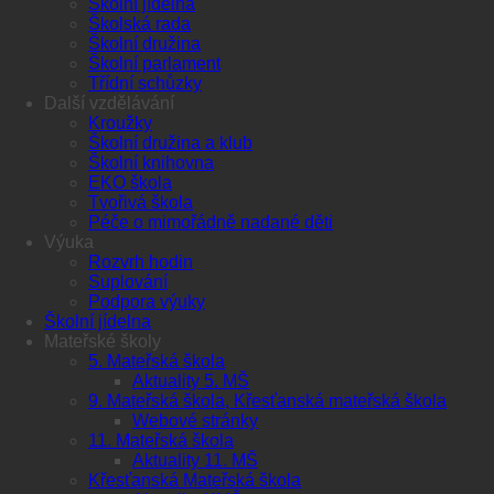
Školní jídelna
Školská rada
Školní družina
Školní parlament
Třídní schůzky
Další vzdělávání
Kroužky
Školní družina a klub
Školní knihovna
EKO škola
Tvořivá škola
Péče o mimořádně nadané děti
Výuka
Rozvrh hodin
Suplování
Podpora výuky
Školní jídelna
Mateřské školy
5. Mateřská škola
Aktuality 5. MŠ
9. Mateřská škola, Křesťanská mateřská škola
Webové stránky
11. Mateřská škola
Aktuality 11. MŠ
Křesťanská Mateřská škola