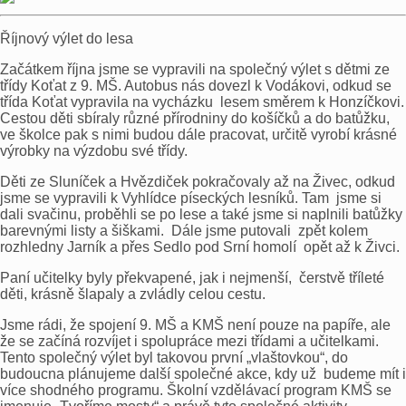
Říjnový výlet do lesa
Začátkem října jsme se vypravili na společný výlet s dětmi ze
třídy Koťat z 9. MŠ. Autobus nás dovezl k Vodákovi, odkud se
třída Koťat vypravila na vycházku lesem směrem k Honzíčkovi.
Cestou děti sbíraly různé přírodniny do košíčků a do batůžku,
ve školce pak s nimi budou dále pracovat, určitě vyrobí krásné
výrobky na výzdobu své třídy.
Děti ze Sluníček a Hvězdiček pokračovaly až na Živec, odkud
jsme se vypravili k Vyhlídce píseckých lesníků. Tam jsme si
dali svačinu, proběhli se po lese a také jsme si naplnili batůžky
barevnými listy a šiškami. Dále jsme putovali zpět kolem
rozhledny Jarník a přes Sedlo pod Srní homolí opět až k Živci.
Paní učitelky byly překvapené, jak i nejmenší, čerstvě tříleté
děti, krásně šlapaly a zvládly celou cestu.
Jsme rádi, že spojení 9. MŠ a KMŠ není pouze na papíře, ale
že se začíná rozvíjet i spolupráce mezi třídami a učitelkami.
Tento společný výlet byl takovou první „vlaštovkou“, do
budoucna plánujeme další společné akce, kdy už budeme mít i
více shodného programu. Školní vzdělávací program KMŠ se