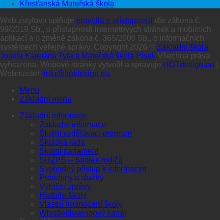
Křesťanská Mateřská škola
Web zstylova splňuje
pravidla o přístupnosti
dle zákona č.
99/2019 Sb., o přístupnosti internetových stránek a mobilních
aplikací a o změně zákona č. 365/2000 Sb., o informačních
systémech veřejné správy. Copyright 2026 ©
Základní škola
Josefa Kajetána Tyla a Mateřská škola Písek
Všechna práva
vyhrazena. Webové stránky vytvořil a spravuje
HOTdesign.eu
|
Webmaster:
info@hotdesign.eu
Menu
Základní menu
Základní informace
Základní informace
Školní vzdělávací program
Školská rada
Školní parlament
SRŽPŠ – Spolek rodičů
Svobodný přístup k informacím
Pronájmy a služby
Výroční zprávy
Historie školy
Vlastní hodnocení školy
Whistleblowingový kanál