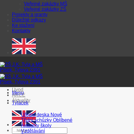
Veřejné zakázky MŠ
Veřejné zakázky ZŠ
Projekty a granty
Důležité odkazy
Ke stažení
Kontakty
Úvod
Menu
AKCE
Aktuality
Tyláček
Úřední deska
Třídní schůzky
Aktuality školy
Vzdělávání