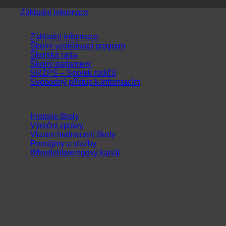
Přeskočit
Základní informace
na
obsah
Základní informace
Školní vzdělávací program
Školská rada
Školní parlament
SRŽPŠ – Spolek rodičů
Svobodný přístup k informacím
Historie školy
Výroční zprávy
Vlastní hodnocení školy
Pronájmy a služby
Whistleblowingový kanál