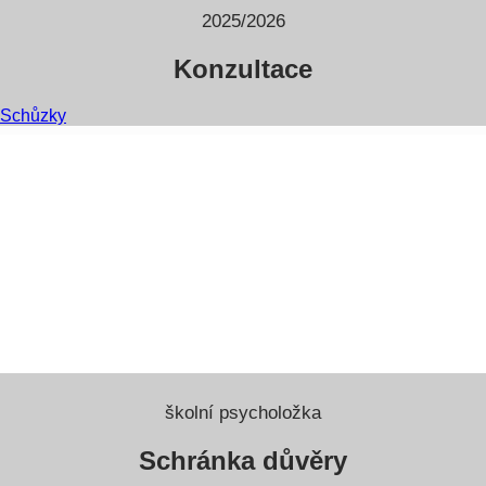
2025/2026
Konzultace
Schůzky
školní psycholožka
Schránka důvěry