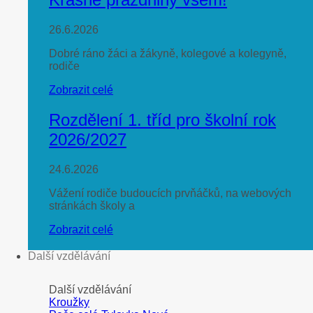
26.6.2026
Dobré ráno žáci a žákyně, kolegové a kolegyně,
rodiče
Zobrazit celé
Rozdělení 1. tříd pro školní rok
2026/2027
24.6.2026
Vážení rodiče budoucích prvňáčků, na webových
stránkách školy a
Zobrazit celé
Další vzdělávání
Další vzdělávání
Kroužky