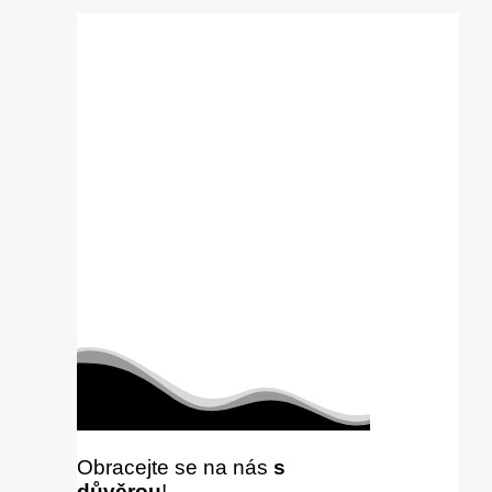
Obracejte se na nás
s
důvěrou
!