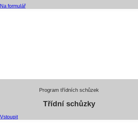
Na formulář
Program třídních schůzek
Třídní schůzky
Vstoupit