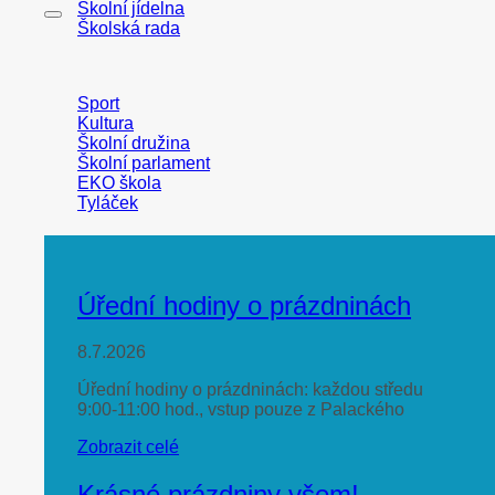
Školní jídelna
Školská rada
Sport
Kultura
Školní družina
Školní parlament
EKO škola
Tyláček
Úřední hodiny o prázdninách
8.7.2026
Úřední hodiny o prázdninách: každou středu
9:00-11:00 hod., vstup pouze z Palackého
Zobrazit celé
Krásné prázdniny všem!