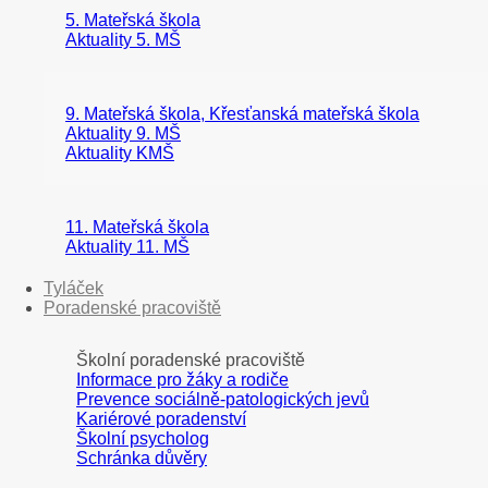
5. Mateřská škola
Aktuality 5. MŠ
9. Mateřská škola, Křesťanská mateřská škola
Aktuality 9. MŠ
Aktuality KMŠ
11. Mateřská škola
Aktuality 11. MŠ
Tyláček
Poradenské pracoviště
Školní poradenské pracoviště
Informace pro žáky a rodiče
Prevence sociálně-patologických jevů
Kariérové poradenství
Školní psycholog
Schránka důvěry