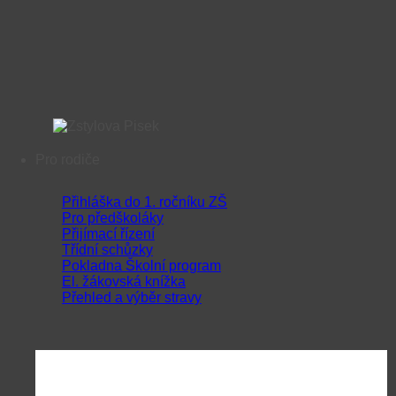
Pro rodiče
Přihláška do 1. ročníku ZŠ
Pro předškoláky
Přijímací řízení
Třídní schůzky
Pokladna Školní program
El. žákovská knížka
Přehled a výběr stravy