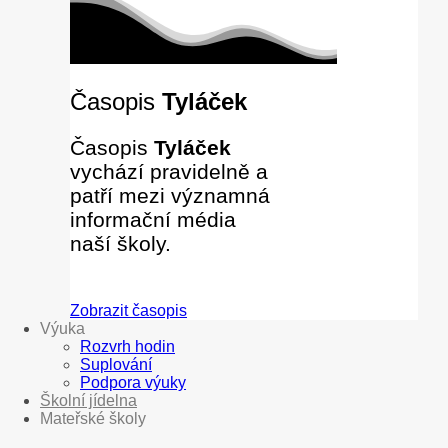
Časopis
Tyláček
Časopis
Tyláček
vychází pravidelně a
patří mezi významná
informační média
naší školy.
Zobrazit časopis
Výuka
Rozvrh hodin
Suplování
Podpora výuky
Školní jídelna
Mateřské školy