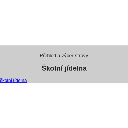
Přehled a výběr stravy
Školní jídelna
školní jídelna