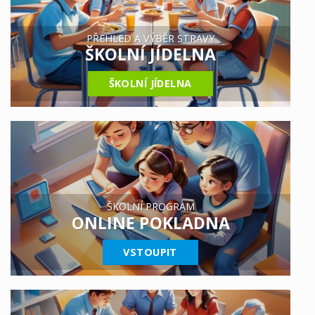
PŘEHLED A VÝBĚR STRAVY
ŠKOLNÍ JÍDELNA
ŠKOLNÍ JÍDELNA
ŠKOLNÍ PROGRAM
ONLINE POKLADNA
VSTOUPIT