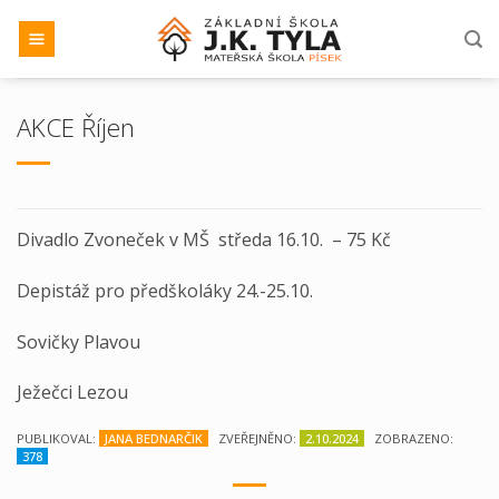
Přeskočit
na
obsah
AKCE Říjen
Divadlo Zvoneček v MŠ středa 16.10. – 75 Kč
Depistáž pro předškoláky 24.-25.10.
Sovičky Plavou
Ježečci Lezou
PUBLIKOVAL:
JANA BEDNARČIK
ZVEŘEJNĚNO:
2.10.2024
ZOBRAZENO:
378