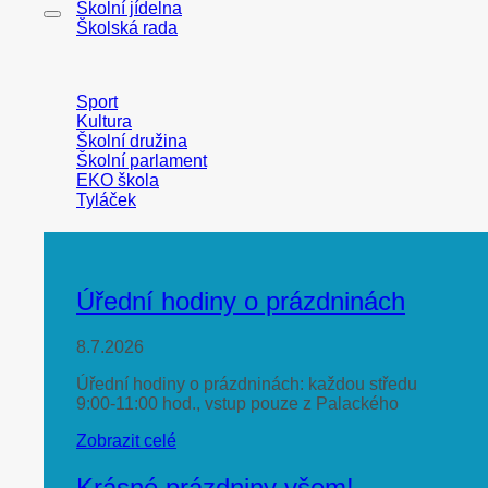
Školní jídelna
Školská rada
Sport
Kultura
Školní družina
Školní parlament
EKO škola
Tyláček
Úřední hodiny o prázdninách
8.7.2026
Úřední hodiny o prázdninách: každou středu
9:00-11:00 hod., vstup pouze z Palackého
Zobrazit celé
Krásné prázdniny všem!