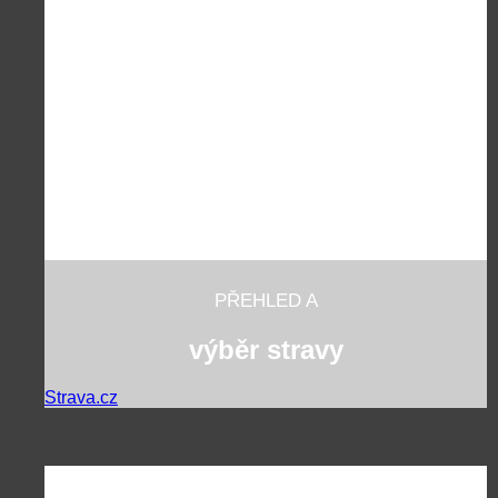
PŘEHLED A
výběr stravy
Strava.cz