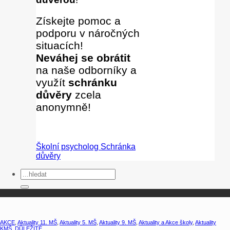
Získejte pomoc a
podporu v náročných
situacích!
Neváhej se obrátit
na naše odborníky
a
využít
schránku
důvěry
zcela
anonymně!
Školní psycholog
Schránka
důvěry
AKCE
,
Aktuality 11. MŠ
,
Aktuality 5. MŠ
,
Aktuality 9. MŠ
,
Aktuality a Akce školy
,
Aktuality
KMŠ
,
DŮLEŽITÉ