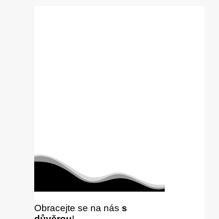
Obracejte se na nás
s
důvěrou
!