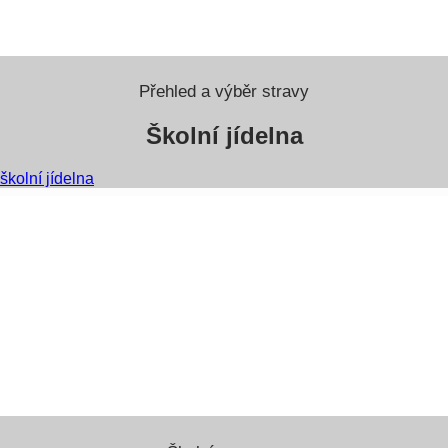
Přehled a výběr stravy
Školní jídelna
školní jídelna