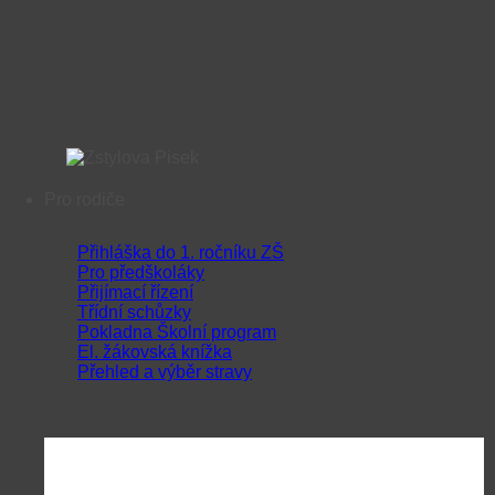
Pro rodiče
Přihláška do 1. ročníku ZŠ
Pro předškoláky
Přijímací řízení
Třídní schůzky
Pokladna Školní program
El. žákovská knížka
Přehled a výběr stravy