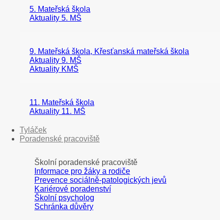
5. Mateřská škola
Aktuality 5. MŠ
9. Mateřská škola, Křesťanská mateřská škola
Aktuality 9. MŠ
Aktuality KMŠ
11. Mateřská škola
Aktuality 11. MŠ
Tyláček
Poradenské pracoviště
Školní poradenské pracoviště
Informace pro žáky a rodiče
Prevence sociálně-patologických jevů
Kariérové poradenství
Školní psycholog
Schránka důvěry