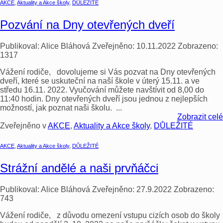
AKCE
,
Aktuality a Akce školy
,
DŮLEŽITÉ
Pozvání na Dny otevřených dveří
Publikoval:
Alice Bláhová
Zveřejněno:
10.11.2022
Zobrazeno:
1317
Vážení rodiče, dovolujeme si Vás pozvat na Dny otevřených
dveří, které se uskuteční na naší škole v úterý 15.11. a ve
středu 16.11. 2022. Vyučování můžete navštívit od 8,00 do
11:40 hodin. Dny otevřených dveří jsou jednou z nejlepších
možností, jak poznat naši školu. ...
Zobrazit celé
Zveřejněno v
AKCE
,
Aktuality a Akce školy
,
DŮLEŽITÉ
AKCE
,
Aktuality a Akce školy
,
DŮLEŽITÉ
Strážní andělé a naši prvňáčci
Publikoval:
Alice Bláhová
Zveřejněno:
27.9.2022
Zobrazeno:
743
Vážení rodiče, z důvodu omezení vstupu cizích osob do školy