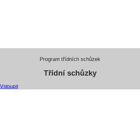
Program třídních schůzek
Třídní schůzky
Vstoupit