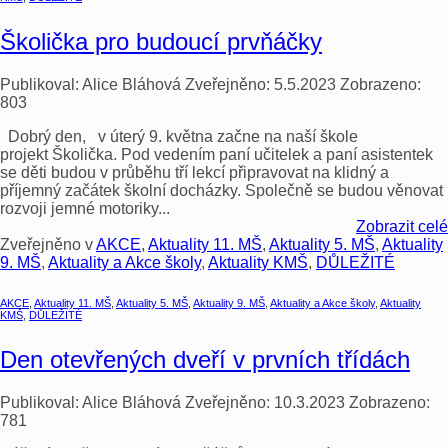
Školička pro budoucí prvňáčky
Publikoval:
Alice Bláhová
Zveřejněno:
5.5.2023
Zobrazeno:
803
Dobrý den, v úterý 9. května začne na naší škole
projekt Školička. Pod vedením paní učitelek a paní asistentek
se děti budou v průběhu tří lekcí připravovat na klidný a
příjemný začátek školní docházky. Společně se budou věnovat
rozvoji jemné motoriky...
Zobrazit celé
Zveřejněno v
AKCE
,
Aktuality 11. MŠ
,
Aktuality 5. MŠ
,
Aktuality
9. MŠ
,
Aktuality a Akce školy
,
Aktuality KMŠ
,
DŮLEŽITÉ
AKCE
,
Aktuality 11. MŠ
,
Aktuality 5. MŠ
,
Aktuality 9. MŠ
,
Aktuality a Akce školy
,
Aktuality
KMŠ
,
DŮLEŽITÉ
Den otevřených dveří v prvních třídách
Publikoval:
Alice Bláhová
Zveřejněno:
10.3.2023
Zobrazeno:
781