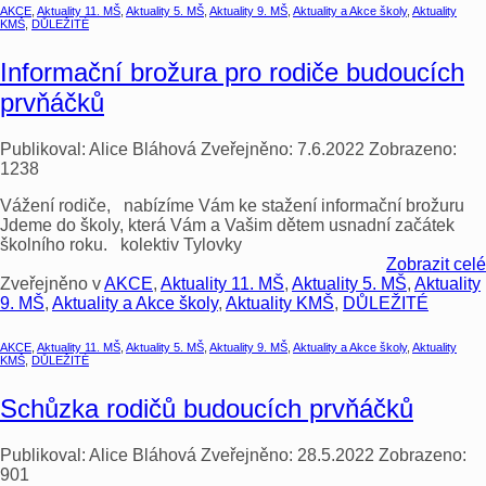
AKCE
,
Aktuality 11. MŠ
,
Aktuality 5. MŠ
,
Aktuality 9. MŠ
,
Aktuality a Akce školy
,
Aktuality
KMŠ
,
DŮLEŽITÉ
Informační brožura pro rodiče budoucích
prvňáčků
Publikoval:
Alice Bláhová
Zveřejněno:
7.6.2022
Zobrazeno:
1238
Vážení rodiče, nabízíme Vám ke stažení informační brožuru
Jdeme do školy, která Vám a Vašim dětem usnadní začátek
školního roku. kolektiv Tylovky
Zobrazit celé
Zveřejněno v
AKCE
,
Aktuality 11. MŠ
,
Aktuality 5. MŠ
,
Aktuality
9. MŠ
,
Aktuality a Akce školy
,
Aktuality KMŠ
,
DŮLEŽITÉ
AKCE
,
Aktuality 11. MŠ
,
Aktuality 5. MŠ
,
Aktuality 9. MŠ
,
Aktuality a Akce školy
,
Aktuality
KMŠ
,
DŮLEŽITÉ
Schůzka rodičů budoucích prvňáčků
Publikoval:
Alice Bláhová
Zveřejněno:
28.5.2022
Zobrazeno:
901