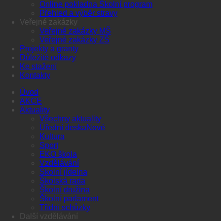
Online pokladna Školní program
Přehled a výběr stravy
Veřejné zakázky
Veřejné zakázky MŠ
Veřejné zakázky ZŠ
Projekty a granty
Důležité odkazy
Ke stažení
Kontakty
Úvod
AKCE
Aktuality
Všechny aktuality
Úřední deska
Kultura
Sport
EKO škola
Vzdělávání
Školní jídelna
Školská rada
Školní družina
Školní parlament
Třídní schůzky
Další vzdělávání