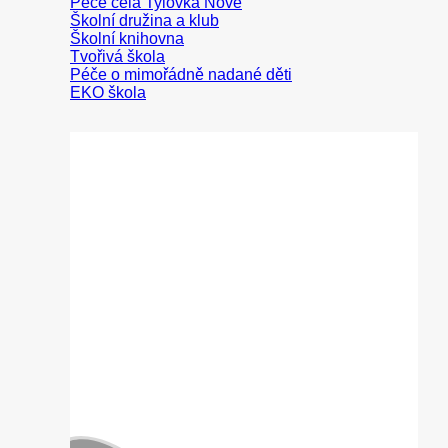
Peče celá Tylovka
Školní družina a klub
Školní knihovna
Tvořivá škola
Péče o mimořádně nadané děti
EKO škola