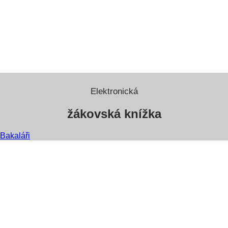
Elektronická
žákovská knížka
Bakaláři