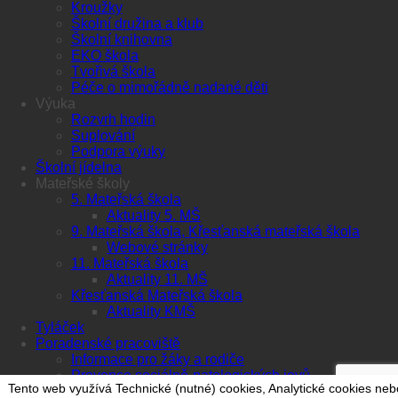
Kroužky
Školní družina a klub
Školní knihovna
EKO škola
Tvořivá škola
Péče o mimořádně nadané děti
Výuka
Rozvrh hodin
Suplování
Podpora výuky
Školní jídelna
Mateřské školy
5. Mateřská škola
Aktuality 5. MŠ
9. Mateřská škola, Křesťanská mateřská škola
Webové stránky
11. Mateřská škola
Aktuality 11. MŠ
Křesťanská Mateřská škola
Aktuality KMŠ
Tyláček
Poradenské pracoviště
Informace pro žáky a rodiče
Prevence sociálně-patologických jevů
Tento web využívá Technické (nutné) cookies, Analytické cookies neb
Kariérové poradenství