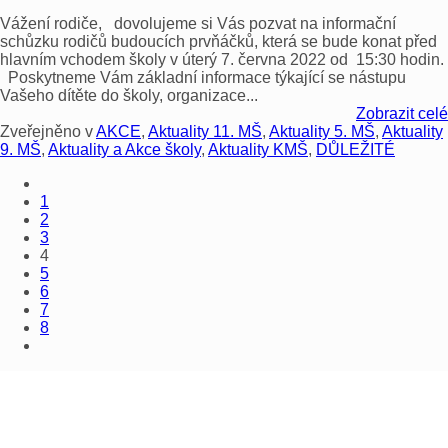
Vážení rodiče, dovolujeme si Vás pozvat na informační
schůzku rodičů budoucích prvňáčků, která se bude konat před
hlavním vchodem školy v úterý 7. června 2022 od 15:30 hodin.
Poskytneme Vám základní informace týkající se nástupu
Vašeho dítěte do školy, organizace...
Zobrazit celé
Zveřejněno v
AKCE
,
Aktuality 11. MŠ
,
Aktuality 5. MŠ
,
Aktuality
9. MŠ
,
Aktuality a Akce školy
,
Aktuality KMŠ
,
DŮLEŽITÉ
1
2
3
4
5
6
7
8