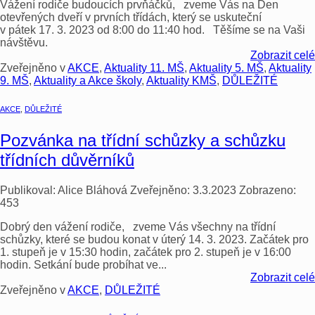
Vážení rodiče budoucích prvňáčků, zveme Vás na Den
otevřených dveří v prvních třídách, který se uskuteční
v pátek 17. 3. 2023 od 8:00 do 11:40 hod. Těšíme se na Vaši
návštěvu.
Zobrazit celé
Zveřejněno v
AKCE
,
Aktuality 11. MŠ
,
Aktuality 5. MŠ
,
Aktuality
9. MŠ
,
Aktuality a Akce školy
,
Aktuality KMŠ
,
DŮLEŽITÉ
AKCE
,
DŮLEŽITÉ
Pozvánka na třídní schůzky a schůzku
třídních důvěrníků
Publikoval:
Alice Bláhová
Zveřejněno:
3.3.2023
Zobrazeno:
453
Dobrý den vážení rodiče, zveme Vás všechny na třídní
schůzky, které se budou konat v úterý 14. 3. 2023. Začátek pro
1. stupeň je v 15:30 hodin, začátek pro 2. stupeň je v 16:00
hodin. Setkání bude probíhat ve...
Zobrazit celé
Zveřejněno v
AKCE
,
DŮLEŽITÉ