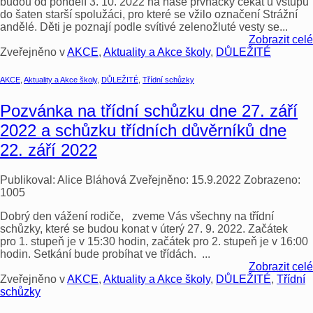
budou od pondělí 3. 10. 2022 na naše prvňáčky čekat u vstupu
do šaten starší spolužáci, pro které se vžilo označení Strážní
andělé. Děti je poznají podle svítivé zelenožluté vesty se...
Zobrazit celé
Zveřejněno v
AKCE
,
Aktuality a Akce školy
,
DŮLEŽITÉ
AKCE
,
Aktuality a Akce školy
,
DŮLEŽITÉ
,
Třídní schůzky
Pozvánka na třídní schůzku dne 27. září
2022 a schůzku třídních důvěrníků dne
22. září 2022
Publikoval:
Alice Bláhová
Zveřejněno:
15.9.2022
Zobrazeno:
1005
Dobrý den vážení rodiče, zveme Vás všechny na třídní
schůzky, které se budou konat v úterý 27. 9. 2022. Začátek
pro 1. stupeň je v 15:30 hodin, začátek pro 2. stupeň je v 16:00
hodin. Setkání bude probíhat ve třídách. ...
Zobrazit celé
Zveřejněno v
AKCE
,
Aktuality a Akce školy
,
DŮLEŽITÉ
,
Třídní
schůzky