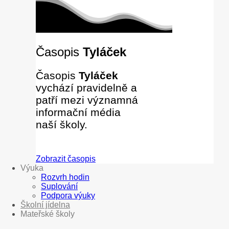
Časopis
Tyláček
Časopis
Tyláček
vychází pravidelně a
patří mezi významná
informační média
naší školy.
Zobrazit časopis
Výuka
Rozvrh hodin
Suplování
Podpora výuky
Školní jídelna
Mateřské školy