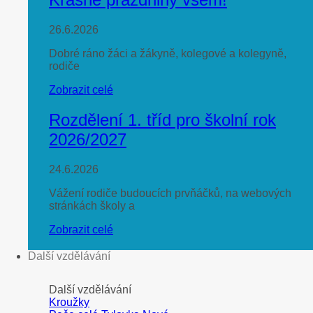
26.6.2026
Dobré ráno žáci a žákyně, kolegové a kolegyně,
rodiče
Zobrazit celé
Rozdělení 1. tříd pro školní rok
2026/2027
24.6.2026
Vážení rodiče budoucích prvňáčků, na webových
stránkách školy a
Zobrazit celé
Další vzdělávání
Další vzdělávání
Kroužky