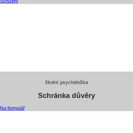
Schůzky
školní psycholožka
Schránka důvěry
Na formulář