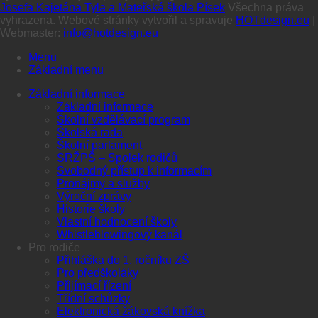
Josefa Kajetána Tyla a Mateřská škola Písek
Všechna práva
vyhrazena. Webové stránky vytvořil a spravuje
HOTdesign.eu
|
Webmaster:
info@hotdesign.eu
Menu
Základní menu
Základní informace
Základní informace
Školní vzdělávací program
Školská rada
Školní parlament
SRŽPŠ – Spolek rodičů
Svobodný přístup k informacím
Pronájmy a služby
Výroční zprávy
Historie školy
Vlastní hodnocení školy
Whistleblowingový kanál
Pro rodiče
Přihláška do 1. ročníku ZŠ
Pro předškoláky
Přijímací řízení
Třídní schůzky
Elektronická žákovská knížka