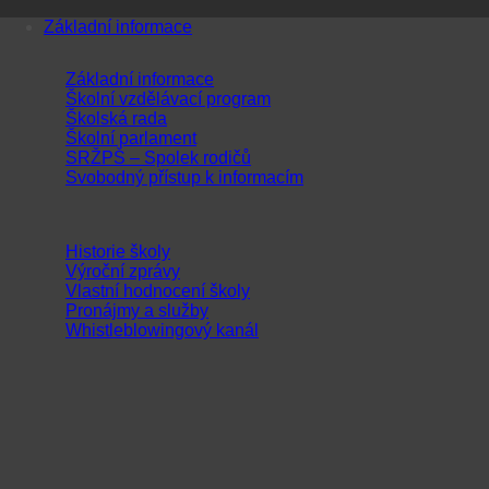
Přeskočit
Základní informace
na
obsah
Základní informace
Školní vzdělávací program
Školská rada
Školní parlament
SRŽPŠ – Spolek rodičů
Svobodný přístup k informacím
Historie školy
Výroční zprávy
Vlastní hodnocení školy
Pronájmy a služby
Whistleblowingový kanál