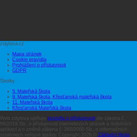
zstylova.cz
Mapa stránek
Cookie pravidla
Prohlášení o přístupnosti
GDPR
Školky
5. Mateřská škola
9. Mateřská škola, Křesťanská mateřská škola
11. Mateřská škola
Křesťanská Mateřská škola
Web zstylova splňuje
pravidla o přístupnosti
dle zákona č.
99/2019 Sb., o přístupnosti internetových stránek a mobilních
aplikací a o změně zákona č. 365/2000 Sb., o informačních
systémech veřejné správy. Copyright 2026 ©
Základní škola