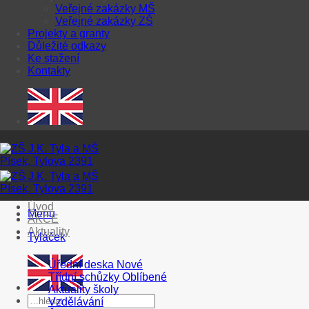
Veřejné zakázky MŠ
Veřejné zakázky ZŠ
Projekty a granty
Důležité odkazy
Ke stažení
Kontakty
Úvod
Menu
AKCE
Aktuality
Tyláček
Úřední deska
Třídní schůzky
Aktuality školy
Vzdělávání