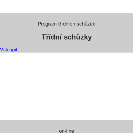
Program třídních schůzek
Třídní schůzky
Vstoupit
on-line