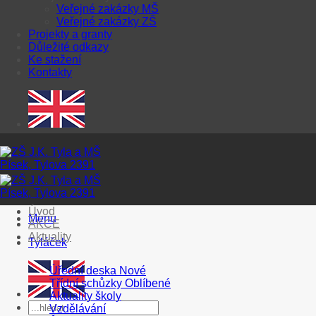
Veřejné zakázky MŠ
Veřejné zakázky ZŠ
Projekty a granty
Důležité odkazy
Ke stažení
Kontakty
Úvod
Menu
AKCE
Aktuality
Tyláček
Úřední deska
Třídní schůzky
Aktuality školy
Vzdělávání