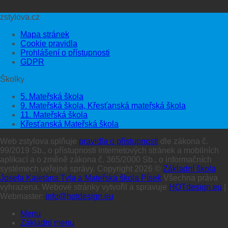
zstylova.cz
Mapa stránek
Cookie pravidla
Prohlášení o přístupnosti
GDPR
Školky
5. Mateřská škola
9. Mateřská škola, Křesťanská mateřská škola
11. Mateřská škola
Křesťanská Mateřská škola
Web zstylova splňuje
pravidla o přístupnosti
dle zákona č.
99/2019 Sb., o přístupnosti internetových stránek a mobilních
aplikací a o změně zákona č. 365/2000 Sb., o informačních
systémech veřejné správy. Copyright 2026 ©
Základní škola
Josefa Kajetána Tyla a Mateřská škola Písek
Všechna práva
vyhrazena. Webové stránky vytvořil a spravuje
HOTdesign.eu
|
Webmaster:
info@hotdesign.eu
Menu
Základní menu