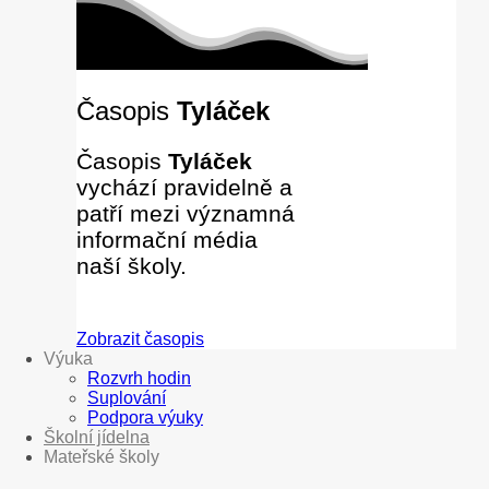
Časopis
Tyláček
Časopis
Tyláček
vychází pravidelně a
patří mezi významná
informační média
naší školy.
Zobrazit časopis
Výuka
Rozvrh hodin
Suplování
Podpora výuky
Školní jídelna
Mateřské školy