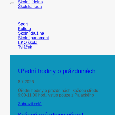
Školní jídelna
Školská rada
Sport
Kultura
Školní družina
Školní parlament
EKO škola
Tyláček
Úřední hodiny o prázdninách
8.7.2026
Úřední hodiny o prázdninách: každou středu
9:00-11:00 hod., vstup pouze z Palackého
Zobrazit celé
Krásné prázdniny všem!