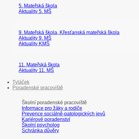
5. Mateřská škola
Aktuality 5. MŠ
9. Mateřská škola, Křesťanská mateřská škola
Aktuality 9. MŠ
Aktuality KMŠ
11. Mateřská škola
Aktuality 11. MŠ
Tyláček
Poradenské pracoviště
Školní poradenské pracoviště
Informace pro žáky a rodiče
Prevence sociálně-patologických jevů
Kariérové poradenství
Školní psycholog
Schránka důvěry