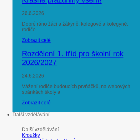
26.6.2026
Dobré ráno žáci a žákyně, kolegové a kolegyně,
rodiče
Zobrazit celé
Rozdělení 1. tříd pro školní rok
2026/2027
24.6.2026
Vážení rodiče budoucích prvňáčků, na webových
stránkách školy a
Zobrazit celé
Další vzdělávání
Další vzdělávání
Kroužky