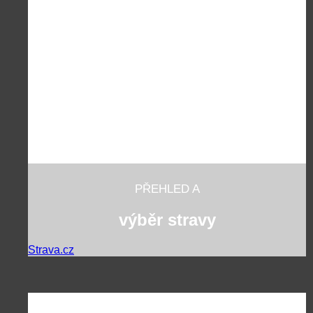
PŘEHLED A
výběr stravy
Strava.cz