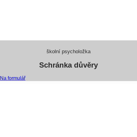
školní psycholožka
Schránka důvěry
Na formulář