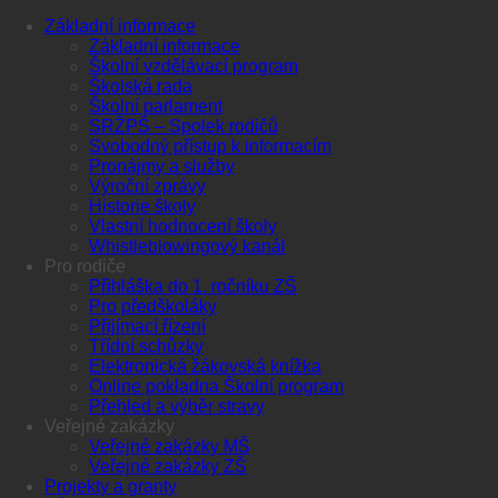
Základní informace
Základní informace
Školní vzdělávací program
Školská rada
Školní parlament
SRŽPŠ – Spolek rodičů
Svobodný přístup k informacím
Pronájmy a služby
Výroční zprávy
Historie školy
Vlastní hodnocení školy
Whistleblowingový kanál
Pro rodiče
Přihláška do 1. ročníku ZŠ
Pro předškoláky
Přijímací řízení
Třídní schůzky
Elektronická žákovská knížka
Online pokladna Školní program
Přehled a výběr stravy
Veřejné zakázky
Veřejné zakázky MŠ
Veřejné zakázky ZŠ
Projekty a granty