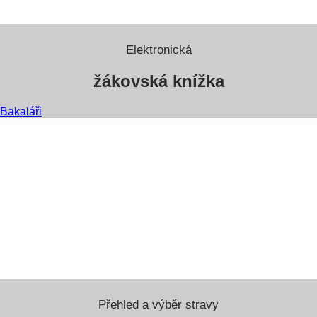
Elektronická
žákovská knížka
Bakaláři
Přehled a výběr stravy