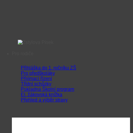
Pro rodiče
Přihláška do 1. ročníku ZŠ
Pro předškoláky
Přijímací řízení
Třídní schůzky
Pokladna Školní program
El. žákovská knížka
Přehled a výběr stravy