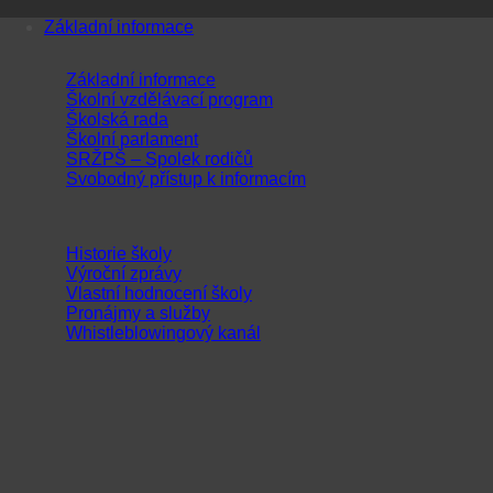
Přeskočit
Základní informace
na
obsah
Základní informace
Školní vzdělávací program
Školská rada
Školní parlament
SRŽPŠ – Spolek rodičů
Svobodný přístup k informacím
Historie školy
Výroční zprávy
Vlastní hodnocení školy
Pronájmy a služby
Whistleblowingový kanál