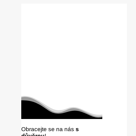
Obracejte se na nás
s
důvěrou
!