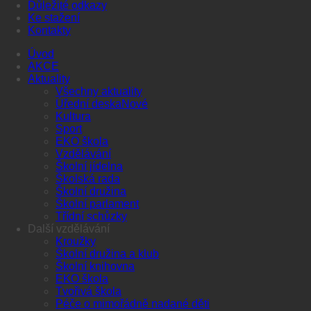
Důležité odkazy
Ke stažení
Kontakty
Úvod
AKCE
Aktuality
Všechny aktuality
Úřední deska
Kultura
Sport
EKO škola
Vzdělávání
Školní jídelna
Školská rada
Školní družina
Školní parlament
Třídní schůzky
Další vzdělávání
Kroužky
Školní družina a klub
Školní knihovna
EKO škola
Tvořivá škola
Péče o mimořádně nadané děti