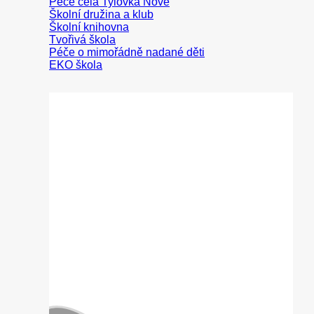
Peče celá Tylovka
Školní družina a klub
Školní knihovna
Tvořivá škola
Péče o mimořádně nadané děti
EKO škola