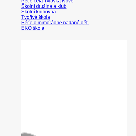
Peče celá Tylovka
Školní družina a klub
Školní knihovna
Tvořivá škola
Péče o mimořádně nadané děti
EKO škola