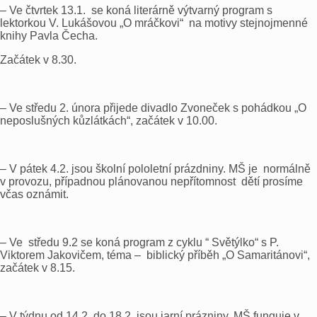
– Ve čtvrtek 13.1. se koná literárně výtvarný program s
lektorkou V. Lukášovou „O mráčkovi“ na motivy stejnojmenné
knihy Pavla Čecha.
Začátek v 8.30.
– Ve středu 2. února přijede divadlo Zvoneček s pohádkou „O
neposlušných kůzlátkách“, začátek v 10.00.
– V pátek 4.2. jsou školní pololetní prázdniny. MŠ je normálně
v provozu, případnou plánovanou nepřítomnost dětí prosíme
včas oznámit.
– Ve středu 9.2 se koná program z cyklu “ Světýlko“ s P.
Viktorem Jakovičem, téma – biblický příběh „O Samaritánovi“,
začátek v 8.15.
– V týdnu od 14.2. do 18.2. jsou jarní prázniny, MŠ funguje v