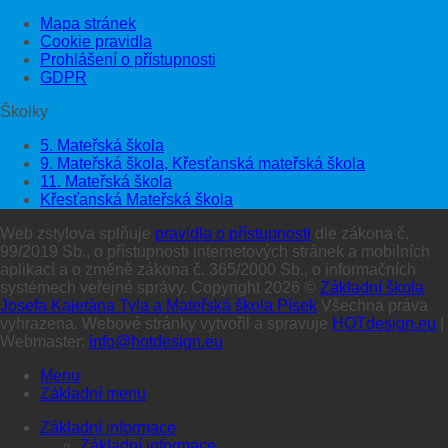
Mapa stránek
Cookie pravidla
Prohlášení o přístupnosti
GDPR
Školky
5. Mateřská škola
9. Mateřská škola, Křesťanská mateřská škola
11. Mateřská škola
Křesťanská Mateřská škola
Web zstylova splňuje
pravidla o přístupnosti
dle zákona č.
99/2019 Sb., o přístupnosti internetových stránek a mobilních
aplikací a o změně zákona č. 365/2000 Sb., o informačních
systémech veřejné správy. Copyright 2026 ©
Základní škola
Josefa Kajetána Tyla a Mateřská škola Písek
Všechna práva
vyhrazena. Webové stránky vytvořil a spravuje
HOTdesign.eu
|
Webmaster:
info@hotdesign.eu
Menu
Základní menu
Základní informace
Základní informace