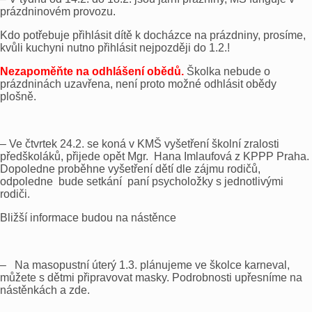
prázdninovém provozu.
Kdo potřebuje přihlásit dítě k docházce na prázdniny, prosíme,
kvůli kuchyni nutno přihlásit nejpozději do 1.2.!
Nezapoměňte na odhlášení obědů.
Školka nebude o
prázdninách uzavřena, není proto možné odhlásit obědy
plošně.
– Ve čtvrtek 24.2. se koná v KMŠ vyšetření školní zralosti
předškoláků, přijede opět Mgr. Hana Imlaufová z KPPP Praha.
Dopoledne proběhne vyšetření dětí dle zájmu rodičů,
odpoledne bude setkání paní psycholožky s jednotlivými
rodiči.
Bližší informace budou na nástěnce
– Na masopustní úterý 1.3. plánujeme ve školce karneval,
můžete s dětmi připravovat masky. Podrobnosti upřesníme na
nástěnkách a zde.