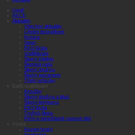
Úvod
AKCE
Aktuality
Všechny aktuality
Úřední deska
Kultura
Sport
EKO škola
Vzdělávání
Školní jídelna
Školská rada
Školní družina
Školní parlament
Třídní schůzky
Další vzdělávání
Kroužky
Školní družina a klub
Školní knihovna
EKO škola
Tvořivá škola
Péče o mimořádně nadané děti
Výuka
Rozvrh hodin
Suplování