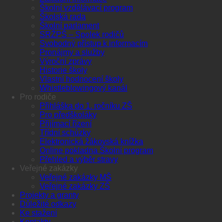
Školní vzdělávací program
Školská rada
Školní parlament
SRŽPŠ – Spolek rodičů
Svobodný přístup k informacím
Pronájmy a služby
Výroční zprávy
Historie školy
Vlastní hodnocení školy
Whistleblowingový kanál
Pro rodiče
Přihláška do 1. ročníku ZŠ
Pro předškoláky
Přijímací řízení
Třídní schůzky
Elektronická žákovská knížka
Online pokladna Školní program
Přehled a výběr stravy
Veřejné zakázky
Veřejné zakázky MŠ
Veřejné zakázky ZŠ
Projekty a granty
Důležité odkazy
Ke stažení
Kontakty