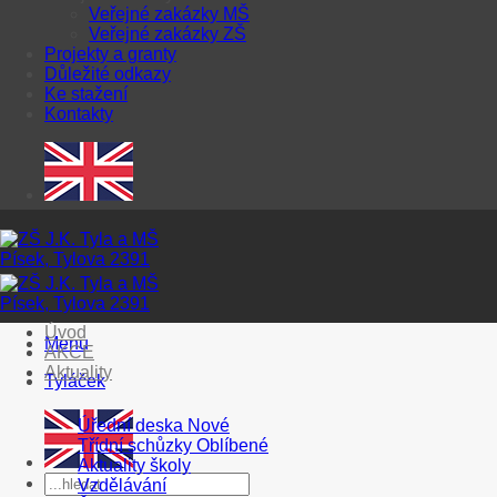
Veřejné zakázky MŠ
Veřejné zakázky ZŠ
Projekty a granty
Důležité odkazy
Ke stažení
Kontakty
Úvod
Menu
AKCE
Aktuality
Tyláček
Úřední deska
Třídní schůzky
Aktuality školy
Vzdělávání