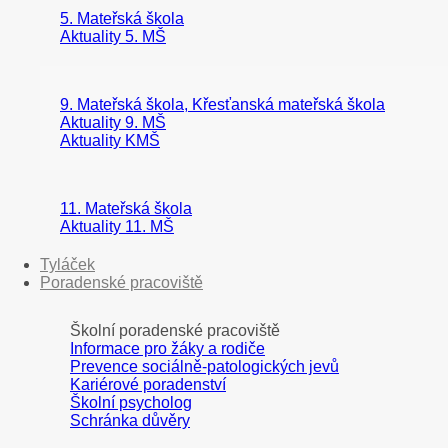
5. Mateřská škola
Aktuality 5. MŠ
9. Mateřská škola, Křesťanská mateřská škola
Aktuality 9. MŠ
Aktuality KMŠ
11. Mateřská škola
Aktuality 11. MŠ
Tyláček
Poradenské pracoviště
Školní poradenské pracoviště
Informace pro žáky a rodiče
Prevence sociálně-patologických jevů
Kariérové poradenství
Školní psycholog
Schránka důvěry