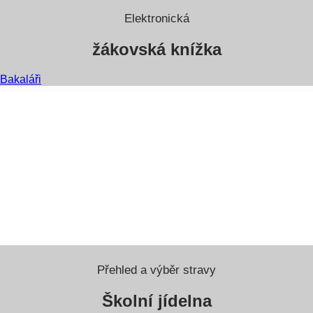
Elektronická
žákovská knížka
Bakaláři
Přehled a výběr stravy
Školní jídelna