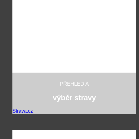
PŘEHLED A
výběr stravy
Strava.cz