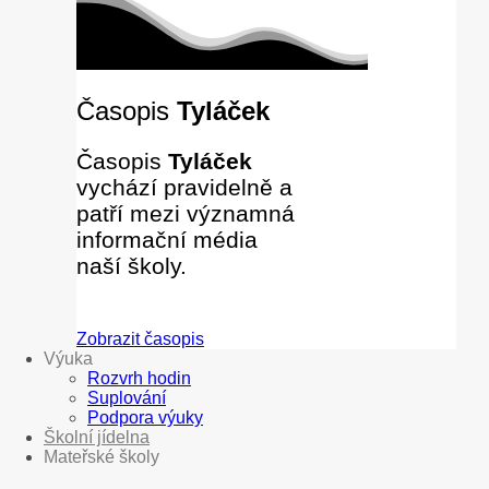
Časopis
Tyláček
Časopis
Tyláček
vychází pravidelně a
patří mezi významná
informační média
naší školy.
Zobrazit časopis
Výuka
Rozvrh hodin
Suplování
Podpora výuky
Školní jídelna
Mateřské školy