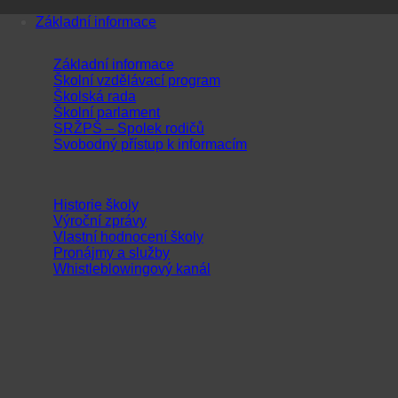
Přeskočit
Základní informace
na
obsah
Základní informace
Školní vzdělávací program
Školská rada
Školní parlament
SRŽPŠ – Spolek rodičů
Svobodný přístup k informacím
Historie školy
Výroční zprávy
Vlastní hodnocení školy
Pronájmy a služby
Whistleblowingový kanál