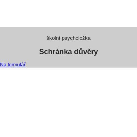
školní psycholožka
Schránka důvěry
Na formulář