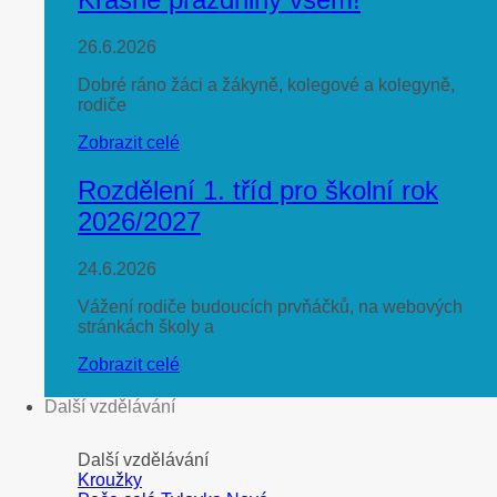
26.6.2026
Dobré ráno žáci a žákyně, kolegové a kolegyně,
rodiče
Zobrazit celé
Rozdělení 1. tříd pro školní rok
2026/2027
24.6.2026
Vážení rodiče budoucích prvňáčků, na webových
stránkách školy a
Zobrazit celé
Další vzdělávání
Další vzdělávání
Kroužky