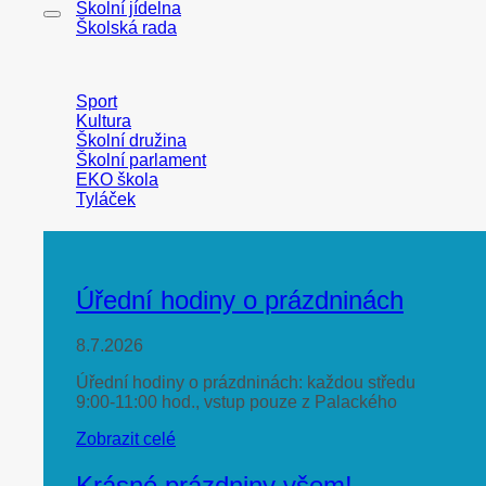
Školní jídelna
Školská rada
Sport
Kultura
Školní družina
Školní parlament
EKO škola
Tyláček
Úřední hodiny o prázdninách
8.7.2026
Úřední hodiny o prázdninách: každou středu
9:00-11:00 hod., vstup pouze z Palackého
Zobrazit celé
Krásné prázdniny všem!