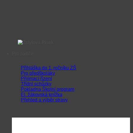
Pro rodiče
Přihláška do 1. ročníku ZŠ
Pro předškoláky
Přijímací řízení
Třídní schůzky
Pokladna Školní program
El. žákovská knížka
Přehled a výběr stravy