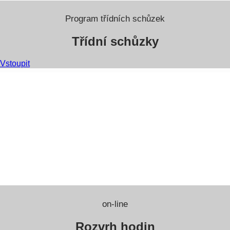
Program třídních schůzek
Třídní schůzky
Vstoupit
on-line
Rozvrh hodin