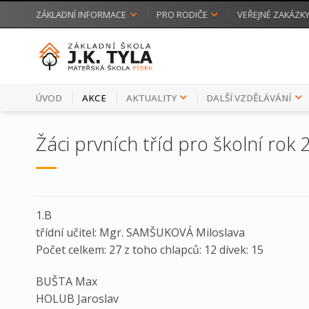
Přeskočit
ZÁKLADNÍ INFORMACE
PRO RODIČE
VEŘEJNÉ ZAKÁZK
na
obsah
ÚVOD
AKCE
AKTUALITY
DALŠÍ VZDĚLÁVÁNÍ
Žáci prvních tříd pro školní ro
1.B
třídní učitel: Mgr. SAMŠUKOVÁ Miloslava
Počet celkem: 27 z toho chlapců: 12 dívek: 15
BUŠTA Max
HOLUB Jaroslav