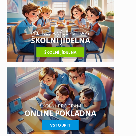
PŘEHLED A VÝBĚR STRAVY
ŠKOLNÍ JÍDELNA
ŠKOLNÍ JÍDELNA
ŠKOLNÍ PROGRAM
ONLINE POKLADNA
VSTOUPIT