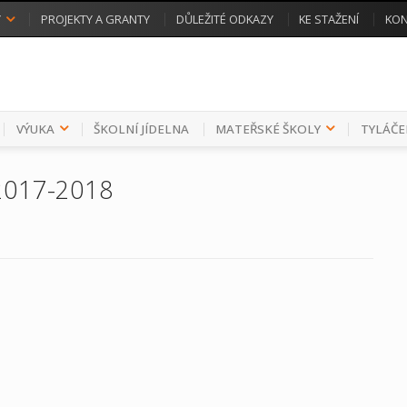
Y
PROJEKTY A GRANTY
DŮLEŽITÉ ODKAZY
KE STAŽENÍ
KON
VÝUKA
ŠKOLNÍ JÍDELNA
MATEŘSKÉ ŠKOLY
TYLÁČE
k 2017-2018