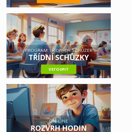
PROGRAM TŘÍDNÍCH SCHŮZEK
TŘÍDNÍ SCHŮZKY
VSTOUPIT
ON-LINE
ROZVRH HODIN