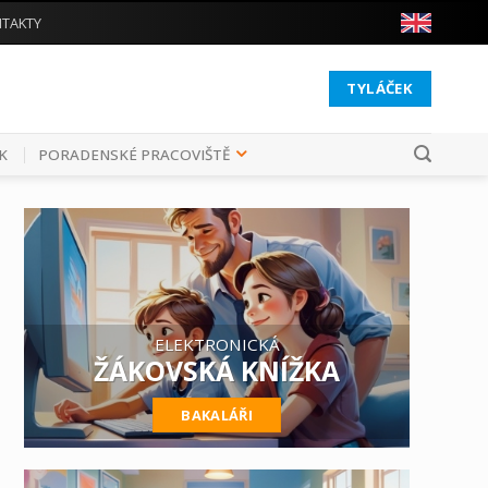
TAKTY
TYLÁČEK
K
PORADENSKÉ PRACOVIŠTĚ
ELEKTRONICKÁ
ŽÁKOVSKÁ KNÍŽKA
BAKALÁŘI