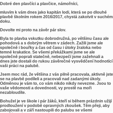
Dobré den plavčíci a plavčice, námořníci,
mluvím k vám dnes jako kapitán lodi, která se po dlouhé
plavbě školním rokem 2016/2017, chystá zakotvit v suchém
doku.
Dovolte mi proto na závěr pár slov.
Byla to plavba vskutku dobrodružná, po většinu času ale
pohodová a s dobrým větrem v zádech. Zažili jsme ale
společně i bouřky a čas od času i útoky žraloka nebo
temné krakatice. Se všemi překážkami jsme se ale
společně poprali statečně, nebezpečí jsme zažehnali a
dnes jste dostali do rukou závěrečné vysvědčení hodnotící
vaši práci na palubě.
Jsem moc rád, že většina z vás pilně pracovala, aktivně jste
se na plavbě podíleli a pracovali nad zadanými úkoly.
Odměnou je vám to, co vám nikdo nikdy nevezme. Jsou to
vaše vědomosti a dovednosti, vy prostě na moři
nezabloudíte.
Bohužel je ve škole i pár žáků, kteří si během prázdnin užijí
prodloužení v podobě opravných zkoušek. Těm přeji, aby
zabojovali a v září nastoupili do palubu se všemi