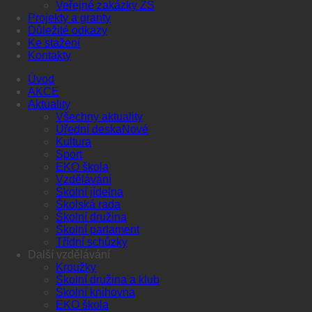
Veřejné zakázky ZŠ
Projekty a granty
Důležité odkazy
Ke stažení
Kontakty
Úvod
AKCE
Aktuality
Všechny aktuality
Úřední deska
Kultura
Sport
EKO škola
Vzdělávání
Školní jídelna
Školská rada
Školní družina
Školní parlament
Třídní schůzky
Další vzdělávání
Kroužky
Školní družina a klub
Školní knihovna
EKO škola