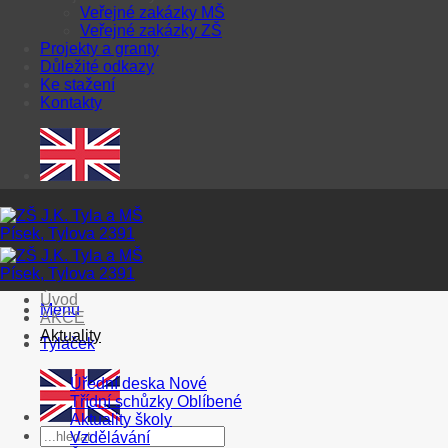
Veřejné zakázky MŠ
Veřejné zakázky ZŠ
Projekty a granty
Důležité odkazy
Ke stažení
Kontakty
Úvod
Menu
AKCE
Aktuality
Tyláček
Úřední deska
Třídní schůzky
Aktuality školy
Vzdělávání