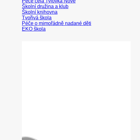
Peče celá Tylovka
Školní družina a klub
Školní knihovna
Tvořivá škola
Péče o mimořádně nadané děti
EKO škola