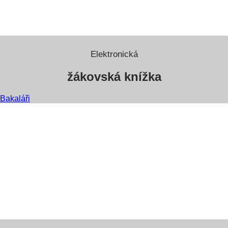
Elektronická
žákovská knížka
Bakaláři