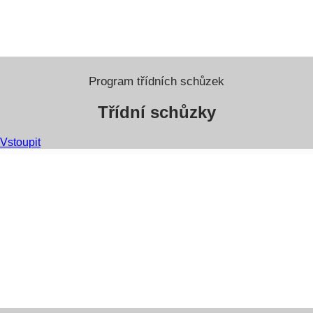
Program třídních schůzek
Třídní schůzky
Vstoupit