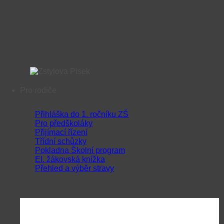
Pro rodiče
Přihláška do 1. ročníku ZŠ
Pro předškoláky
Přijímací řízení
Třídní schůzky
Pokladna Školní program
El. žákovská knížka
Přehled a výběr stravy