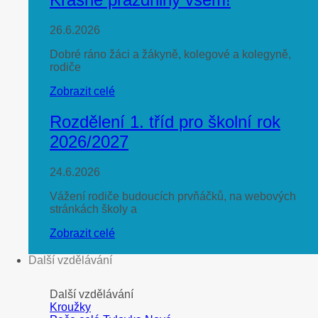
26.6.2026
Dobré ráno žáci a žákyně, kolegové a kolegyně,
rodiče
Zobrazit celé
Rozdělení 1. tříd pro školní rok
2026/2027
24.6.2026
Vážení rodiče budoucích prvňáčků, na webových
stránkách školy a
Zobrazit celé
Další vzdělávání
Další vzdělávání
Kroužky