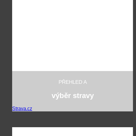
PŘEHLED A
výběr stravy
Strava.cz