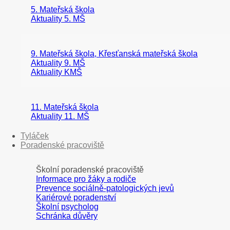
5. Mateřská škola
Aktuality 5. MŠ
9. Mateřská škola, Křesťanská mateřská škola
Aktuality 9. MŠ
Aktuality KMŠ
11. Mateřská škola
Aktuality 11. MŠ
Tyláček
Poradenské pracoviště
Školní poradenské pracoviště
Informace pro žáky a rodiče
Prevence sociálně-patologických jevů
Kariérové poradenství
Školní psycholog
Schránka důvěry