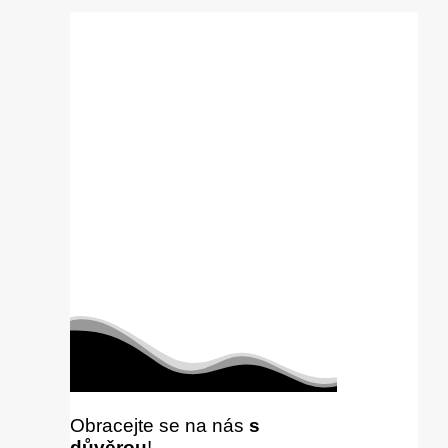
Obracejte se na nás
s
důvěrou
!