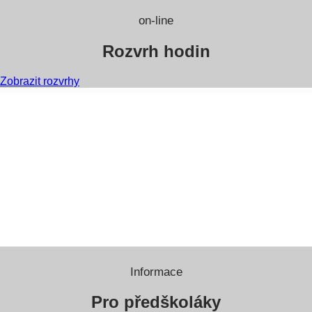
on-line
Rozvrh hodin
Zobrazit rozvrhy
Informace
Pro předškoláky