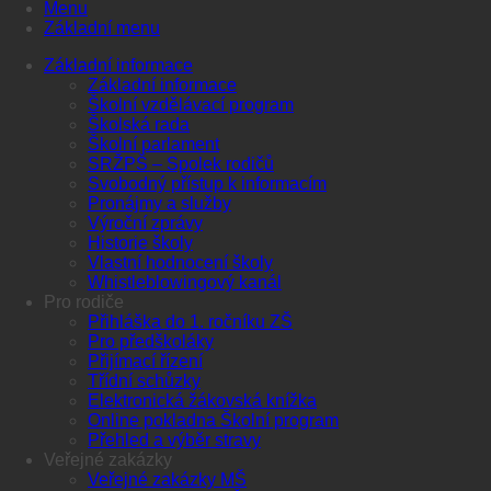
Menu
Základní menu
Základní informace
Základní informace
Školní vzdělávací program
Školská rada
Školní parlament
SRŽPŠ – Spolek rodičů
Svobodný přístup k informacím
Pronájmy a služby
Výroční zprávy
Historie školy
Vlastní hodnocení školy
Whistleblowingový kanál
Pro rodiče
Přihláška do 1. ročníku ZŠ
Pro předškoláky
Přijímací řízení
Třídní schůzky
Elektronická žákovská knížka
Online pokladna Školní program
Přehled a výběr stravy
Veřejné zakázky
Veřejné zakázky MŠ