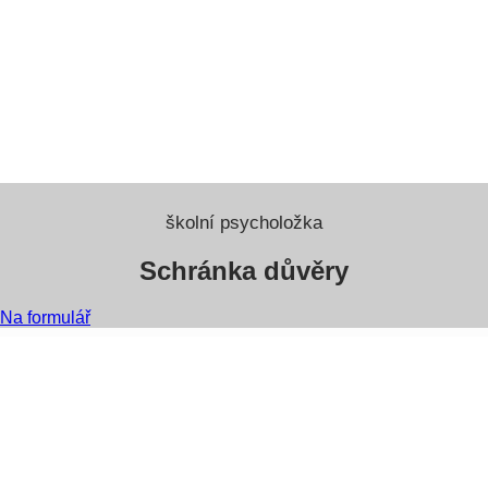
školní psycholožka
Schránka důvěry
Na formulář