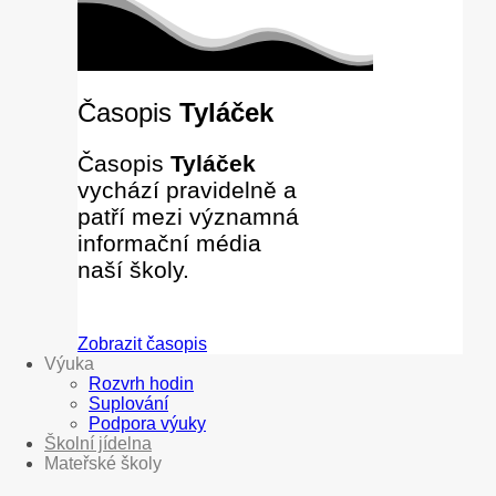
Časopis
Tyláček
Časopis
Tyláček
vychází pravidelně a
patří mezi významná
informační média
naší školy.
Zobrazit časopis
Výuka
Rozvrh hodin
Suplování
Podpora výuky
Školní jídelna
Mateřské školy