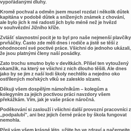
vypořádanými dluhy.
Kromě pochval a odměn jsem musel rozdat i několik důtek
kapitána v podobě důtek a snížených známek z chování,
ale bylo jich k mé radosti jich bylo méně než je hvězd
v souhvězdní Jižního kříže.
Zvlášť slavnostní pocit je to byl pro naše nejmenší plavčíky
prvňáčky. Často zde měli dnes i rodiče a jistě se těší z
ohodnocení své poctivé práce. Všichni do jednoho ukázali,
že jsou platnými členy naší posádky.
Zato trochu smutno bylo v devítkách. Přišel ten vytoužený
okamžik, na který se všichni z nich dlouho těšili. Ale dnes
jako by se jim z naší lodi školy nechtělo a nejedno oko
ostřílených mořských vlků se zalesklo slzami.
Děkuji všem dospělým námořníkům – kolegům a
kolegyním za jejich poctivou práci navzdory všem
překážkám. Vím, jak je vaše práce náročná.
Poděkování si zaslouží i všichni další provozní pracovníci z
„podpalubí“, ani bez jejich černé práce by škola fungovat
nemohla.
Přeji vám všem krásné léto, užijte ho ve zdraví a načerpejte