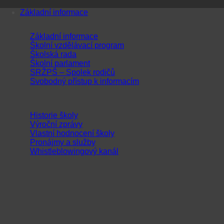
Přeskočit
Základní informace
na
obsah
Základní informace
Školní vzdělávací program
Školská rada
Školní parlament
SRŽPŠ – Spolek rodičů
Svobodný přístup k informacím
Historie školy
Výroční zprávy
Vlastní hodnocení školy
Pronájmy a služby
Whistleblowingový kanál