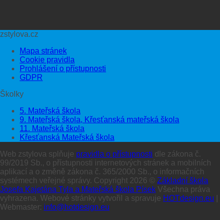
zstylova.cz
Mapa stránek
Cookie pravidla
Prohlášení o přístupnosti
GDPR
Školky
5. Mateřská škola
9. Mateřská škola, Křesťanská mateřská škola
11. Mateřská škola
Křesťanská Mateřská škola
Web zstylova splňuje
pravidla o přístupnosti
dle zákona č.
99/2019 Sb., o přístupnosti internetových stránek a mobilních
aplikací a o změně zákona č. 365/2000 Sb., o informačních
systémech veřejné správy. Copyright 2026 ©
Základní škola
Josefa Kajetána Tyla a Mateřská škola Písek
Všechna práva
vyhrazena. Webové stránky vytvořil a spravuje
HOTdesign.eu
|
Webmaster:
info@hotdesign.eu