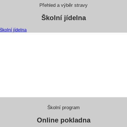
Přehled a výběr stravy
Školní jídelna
školní jídelna
Školní program
Online pokladna