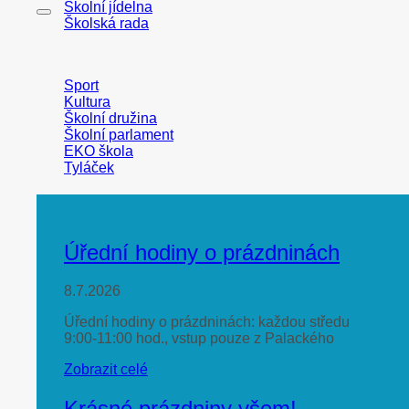
Školní jídelna
Školská rada
Sport
Kultura
Školní družina
Školní parlament
EKO škola
Tyláček
Úřední hodiny o prázdninách
8.7.2026
Úřední hodiny o prázdninách: každou středu
9:00-11:00 hod., vstup pouze z Palackého
Zobrazit celé
Krásné prázdniny všem!